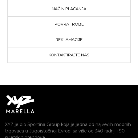
NAČIN PLAĆANJA
POVRAT ROBE
REKLAMACIJE
KONTAKTIRAJTE NAS
XYZ je dio Sportina Group koja je jedna od najvećih modnih
trgovaca u Jugoistočnoj Evropi sa više od 340 radnji i 90
svjetskih brendova.