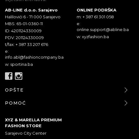
AB-LINE d.o.o. Sarajevo
ONLINE PODRŠKA
Halilovići 6 - 71 000 Sarajevo
m: + 387 61 301 058
MBS: 65-01-0360-11
e:
online.support@abline.ba
ID: 4201124330009
w: xyzfashion.ba
PDV: 201124330009
t/fax: + 387 33 207 676
e:
info.abl@fashioncompany.ba
w: sportina.ba
OPŠTE
POMOĆ
XYZ & MARELLA PREMIUM
FASHION STORE
Sarajevo City Center