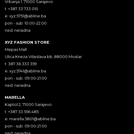
Vrbanja 1, 71000 Sarajevo
t: +387 33 733 010
e:
xyz.5751@abline.ba
pon - sub: 10:00-22:00
ned: neradna
XYZ FASHION STORE
Mepas Mall
Ulica Kneza Višeslava bb, 88000 Mostar
t: 387 36 333 359
e:
xyz.5741@abline.ba
pon - sub: 09:00-21:00
ned: neradna
MARELLA
Kaptol 2, 71000 Sarajevo
t: +387 33 556 485
e:
marella.5801@abline.ba
pon - sub: 09:00-21:00
ned: neradna