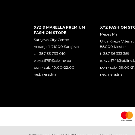
XYZ & MARELLA PREMIUM
XYZ FASHION ST
FASHION STORE
Mepas Mall
Sarajevo City Center
Ulica Kneza Višeslav
Vrbanja 1, 71000 Sarajevo
88000 Mostar
t: +387 33 733 010
t: 387 36 333 359
e:
xyz.5751@abline.ba
e:
xyz.5741@abline.
pon - sub: 10:00-22:00
pon - sub: 09:00-2
ned: neradna
ned: neradna