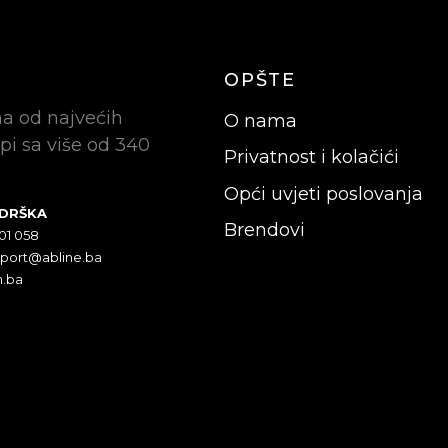
OPŠTE
na od najvećih
O nama
pi sa više od 340
Privatnost i kolačići
Opći uvjeti poslovanja
ODRŠKA
Brendovi
301 058
pport@abline.ba
n.ba