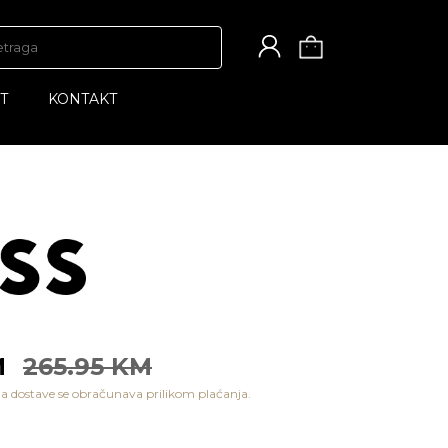
T
KONTAKT
M
265.95 KM
a dostave se obračunava prilikom plaćanja.