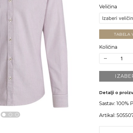
Veličina
TABELA 
Količina
IZABE
Detalji o proi
Sastav:
100% 
Artikal:
50550