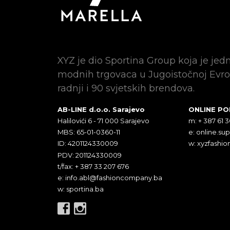
XYZ je dio Sportina Group koja je jed
modnih trgovaca u Jugoistočnoj Evro
radnji i 90 svjetskih brendova.
AB-LINE d.o.o. Sarajevo
ONLINE P
Halilovići 6 - 71 000 Sarajevo
m: + 387 61 
MBS: 65-01-0360-11
e:
online.su
ID: 4201124330009
w: xyzfashio
PDV: 201124330009
t/fax: + 387 33 207 676
e:
info.abl@fashioncompany.ba
w: sportina.ba