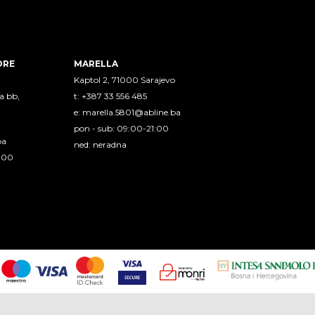
ORE
MARELLA
Kaptol 2, 71000 Sarajevo
a bb,
t: +387 33 556 485
e:
marella.5801@abline.ba
pon - sub: 09:00-21:00
ba
ned: neradna
1:00