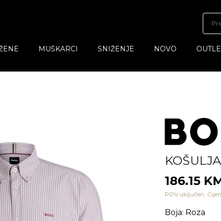
ŽENE
MUŠKARCI
SNIŽENJE
NOVO
OUTLE
KOŠULJA
186.15 K
PDV uključen. Cijen
Boja
:
Roza