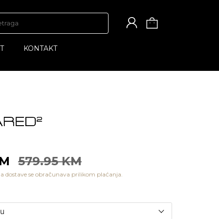
T
KONTAKT
KM
579.95 KM
a dostave se obračunava prilikom plaćanja.