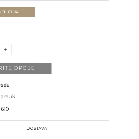
VELIČINA
RITE OPCIJE
zvodu
Pamuk
1610
DOSTAVA