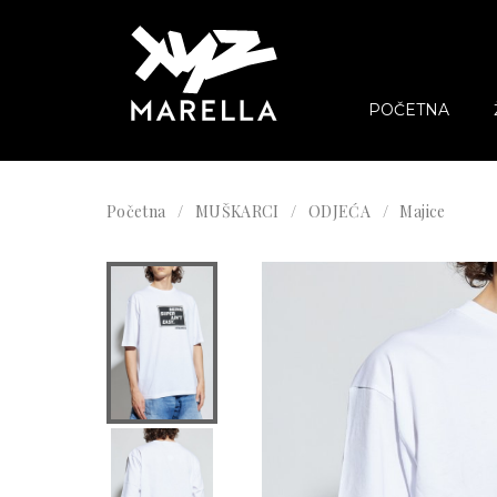
POČETNA
Početna
MUŠKARCI
ODJEĆA
Majice