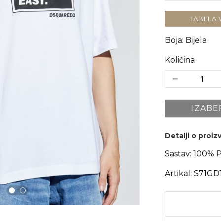
TABELA 
Boja
:
Bijela
Količina
IZABE
Detalji o proi
Sastav:
100% 
Artikal:
S71GD