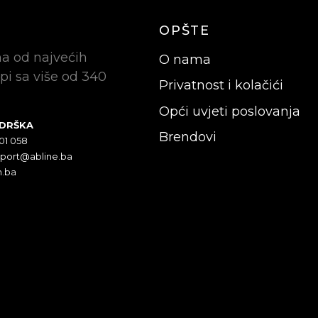
OPŠTE
na od najvećih
O nama
pi sa više od 340
Privatnost i kolačići
Opći uvjeti poslovanja
ODRŠKA
Brendovi
301 058
pport@abline.ba
n.ba