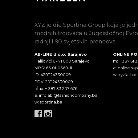
XYZ je dio Sportina Group koja je jed
modnih trgovaca u Jugoistočnoj Evro
radnji i 90 svjetskih brendova.
AB-LINE d.o.o. Sarajevo
ONLINE P
Halilovići 6 - 71 000 Sarajevo
m: + 387 61 
MBS: 65-01-0360-11
e:
online.su
ID: 4201124330009
w: xyzfashio
PDV: 201124330009
t/fax: + 387 33 207 676
e:
info.abl@fashioncompany.ba
w: sportina.ba