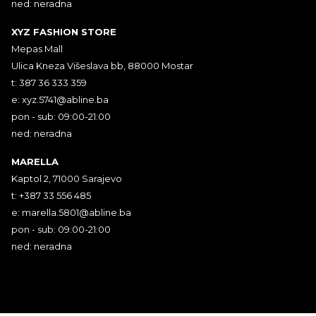
ned: neradna
XYZ FASHION STORE
Mepas Mall
Ulica Kneza Višeslava bb, 88000 Mostar
t: 387 36 333 359
e:
xyz.5741@abline.ba
pon - sub: 09:00-21:00
ned: neradna
MARELLA
Kaptol 2, 71000 Sarajevo
t: +387 33 556 485
e:
marella.5801@abline.ba
pon - sub: 09:00-21:00
ned: neradna