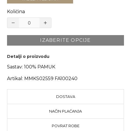
Količina
IZABERITE OPCIJE
Detalji o proizvodu
Sastav:
100% PAMUK
Artikal:
MMKS02559 FA100240
DOSTAVA
NAČIN PLAĆANJA
POVRAT ROBE