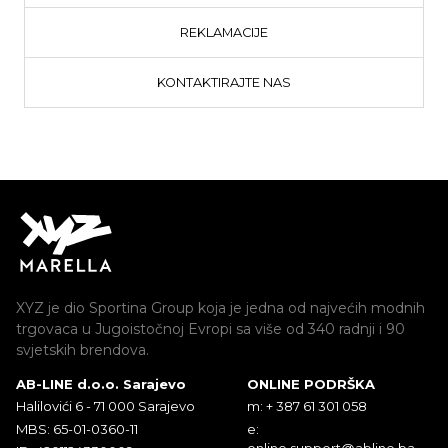
REKLAMACIJE
KONTAKTIRAJTE NAS
XYZ je dio Sportina Group koja je jedna od najvećih modnih
trgovaca u Jugoistočnoj Evropi sa više od 340 radnji i 90
svjetskih brendova.
AB-LINE d.o.o. Sarajevo
ONLINE PODRŠKA
Halilovići 6 - 71 000 Sarajevo
m: + 387 61 301 058
MBS: 65-01-0360-11
e:
online.support@abline.ba