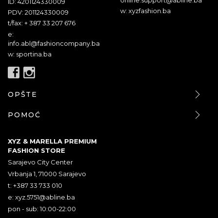
ID: 4201124330009
w: xyzfashion.ba
PDV: 201124330009
t/fax: + 387 33 207 676
e:
info.abl@fashioncompany.ba
w: sportina.ba
OPŠTE
POMOĆ
XYZ & MARELLA PREMIUM
FASHION STORE
Sarajevo City Center
Vrbanja 1, 71000 Sarajevo
t: +387 33 733 010
e:
xyz.5751@abline.ba
pon - sub: 10:00-22:00