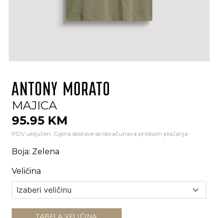
MAJICA
95.95 KM
PDV uključen. Cijena dostave se obračunava prilikom plaćanja.
Boja
:
Zelena
Veličina
TABELA VELIČINA