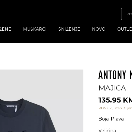
ŽENE
MUŠKARCI
SNIŽENJE
NOVO
OUTLE
MAJICA
135.95 K
PDV uključen. Cijen
Boja
:
Plava
Veličina