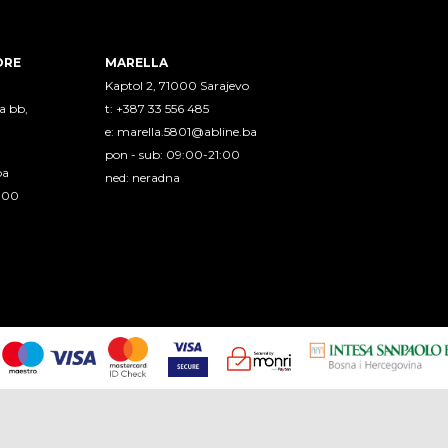
ORE
MARELLA
Kaptol 2, 71000 Sarajevo
a bb,
t: +387 33 556 485
e:
marella.5801@abline.ba
pon - sub: 09:00-21:00
ba
ned: neradna
1:00