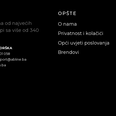
OPŠTE
na od najvećih
O nama
pi sa više od 340
Privatnost i kolačići
Opći uvjeti poslovanja
ODRŠKA
Brendovi
301 058
pport@abline.ba
n.ba