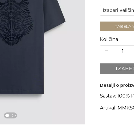
TABELA 
Količina
IZABE
Detalji o proi
Sastav:
100% 
Artikal:
MMKS0