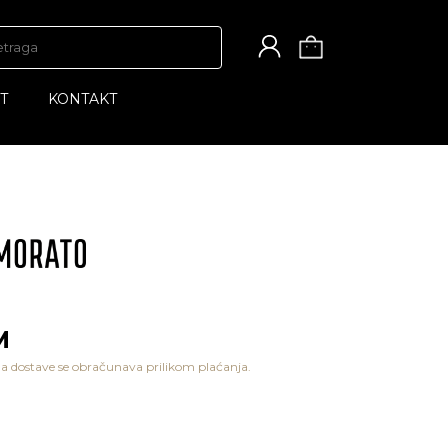
T
KONTAKT
M
a dostave se obračunava prilikom plaćanja.