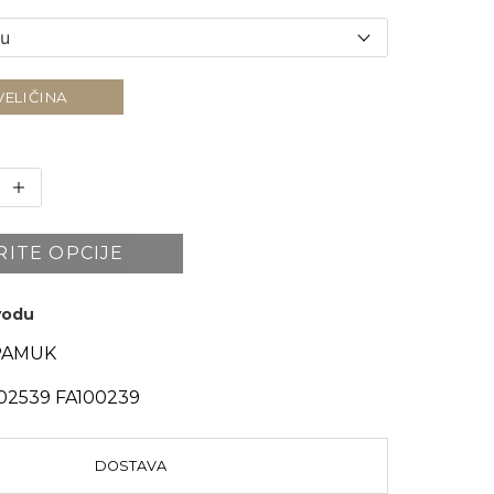
VELIČINA
RITE OPCIJE
zvodu
PAMUK
2539 FA100239
DOSTAVA