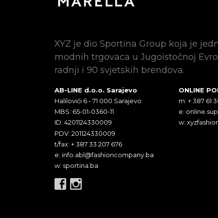
XYZ je dio Sportina Group koja je jed
modnih trgovaca u Jugoistočnoj Evro
radnji i 90 svjetskih brendova.
AB-LINE d.o.o. Sarajevo
ONLINE P
Halilovići 6 - 71 000 Sarajevo
m: + 387 61 
MBS: 65-01-0360-11
e:
online.su
ID: 4201124330009
w: xyzfashio
PDV: 201124330009
t/fax: + 387 33 207 676
e:
info.abl@fashioncompany.ba
w: sportina.ba