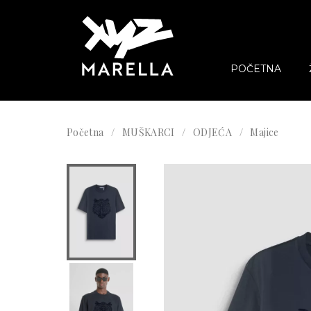
POČETNA
Početna
MUŠKARCI
ODJEĆA
Majice