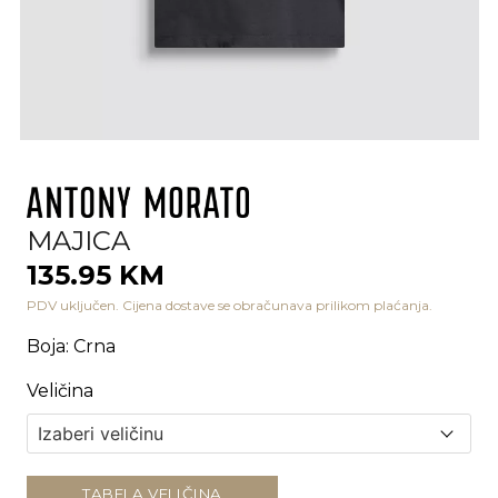
MAJICA
135.95 KM
PDV uključen. Cijena dostave se obračunava prilikom plaćanja.
Boja
:
Crna
Veličina
TABELA VELIČINA