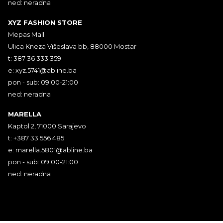
ned: neradna
XYZ FASHION STORE
Mepas Mall
Ulica Kneza Višeslava bb, 88000 Mostar
t: 387 36 333 359
e:
xyz.5741@abline.ba
pon - sub: 09:00-21:00
ned: neradna
MARELLA
Kaptol 2, 71000 Sarajevo
t: +387 33 556 485
e:
marella.5801@abline.ba
pon - sub: 09:00-21:00
ned: neradna