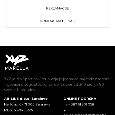
REKLAMACIJE
KONTAKTIRAJTE NAS
XYZ je dio Sportina Group koja je jedna od najvećih modnih
trgovaca u Jugoistočnoj Evropi sa više od 340 radnji i 90
svjetskih brendova.
AB-LINE d.o.o. Sarajevo
ONLINE PODRŠKA
Halilovići 6 - 71 000 Sarajevo
m: + 387 61 301 058
MBS: 65-01-0360-11
e:
online.support@abline.ba