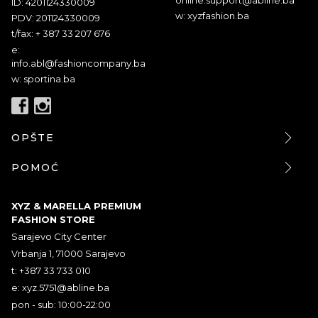
ID: 4201124330009
w: xyzfashion.ba
PDV: 201124330009
t/fax: + 387 33 207 676
e:
info.abl@fashioncompany.ba
w: sportina.ba
OPŠTE
POMOĆ
XYZ & MARELLA PREMIUM
FASHION STORE
Sarajevo City Center
Vrbanja 1, 71000 Sarajevo
t: +387 33 733 010
e:
xyz.5751@abline.ba
pon - sub: 10:00-22:00