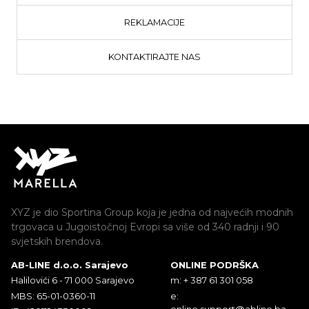
REKLAMACIJE
KONTAKTIRAJTE NAS
XYZ je dio Sportina Group koja je jedna od najvećih modnih
trgovaca u Jugoistočnoj Evropi sa više od 340 radnji i 90
svjetskih brendova.
AB-LINE d.o.o. Sarajevo
ONLINE PODRŠKA
Halilovići 6 - 71 000 Sarajevo
m: + 387 61 301 058
MBS: 65-01-0360-11
e:
online.support@abline.ba