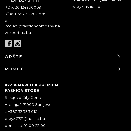
ID: 4201124330009
w: xyzfashion.ba
PDV: 201124330009
t/fax: + 387 33 207 676
e:
info.abl@fashioncompany.ba
w: sportina.ba
OPŠTE
POMOĆ
XYZ & MARELLA PREMIUM
FASHION STORE
Sarajevo City Center
Vrbanja 1, 71000 Sarajevo
t: +387 33 733 010
e:
xyz.5751@abline.ba
pon - sub: 10:00-22:00