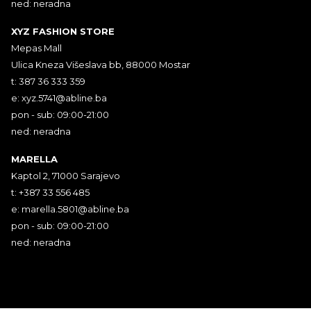
ned: neradna
XYZ FASHION STORE
Mepas Mall
Ulica Kneza Višeslava bb, 88000 Mostar
t: 387 36 333 359
e:
xyz.5741@abline.ba
pon - sub: 09:00-21:00
ned: neradna
MARELLA
Kaptol 2, 71000 Sarajevo
t: +387 33 556 485
e:
marella.5801@abline.ba
pon - sub: 09:00-21:00
ned: neradna