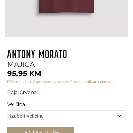
MAJICA
95.95 KM
PDV uključen. Cijena dostave se obračunava prilikom plaćanja.
Boja
:
Crvena
Veličina
TABELA VELIČINA