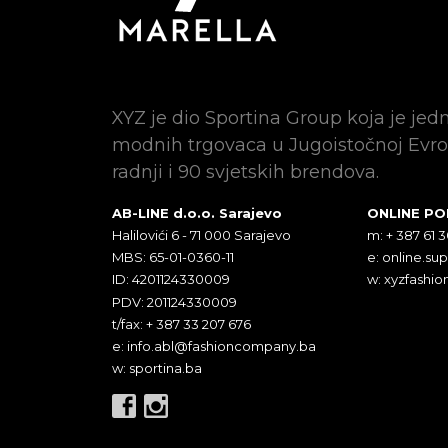
XYZ je dio Sportina Group koja je jed
modnih trgovaca u Jugoistočnoj Evro
radnji i 90 svjetskih brendova.
AB-LINE d.o.o. Sarajevo
ONLINE P
Halilovići 6 - 71 000 Sarajevo
m: + 387 61 
MBS: 65-01-0360-11
e:
online.su
ID: 4201124330009
w: xyzfashio
PDV: 201124330009
t/fax: + 387 33 207 676
e:
info.abl@fashioncompany.ba
w: sportina.ba