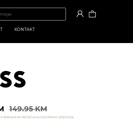
T
KONTAKT
KM
149.95 KM
a dostave se obračunava prilikom plaćanja.