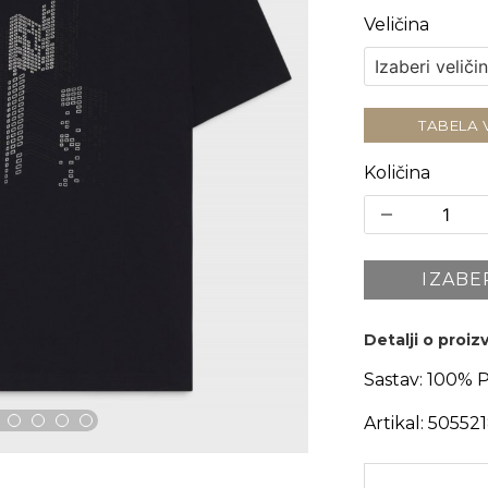
Veličina
TABELA 
Količina
IZABE
Detalji o proi
Sastav:
100% 
Artikal:
50552