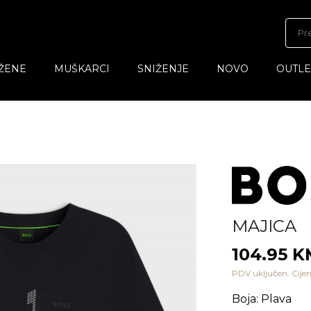
ŽENE
MUŠKARCI
SNIŽENJE
NOVO
OUTLE
MAJICA
104.95 
PDV uključen. Cijen
Boja
:
Plava