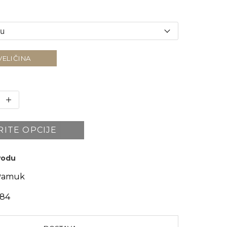
VELIČINA
RITE OPCIJE
zvodu
Pamuk
184