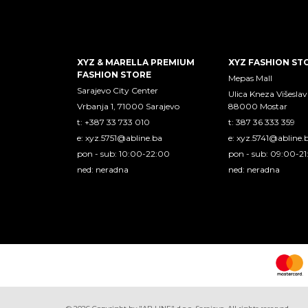
XYZ & MARELLA PREMIUM
XYZ FASHION ST
FASHION STORE
Mepas Mall
Sarajevo City Center
Ulica Kneza Višeslav
Vrbanja 1, 71000 Sarajevo
88000 Mostar
t: +387 33 733 010
t: 387 36 333 359
e:
xyz.5751@abline.ba
e:
xyz.5741@abline.
pon - sub: 10:00-22:00
pon - sub: 09:00-2
ned: neradna
ned: neradna