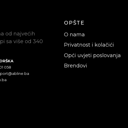
OPŠTE
na od najvećih
O nama
pi sa više od 340
Privatnost i kolačići
Opći uvjeti poslovanja
ODRŠKA
Brendovi
301 058
pport@abline.ba
n.ba