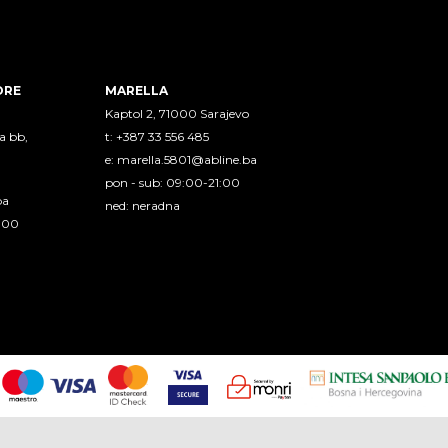
ORE
MARELLA
Kaptol 2, 71000 Sarajevo
a bb,
t: +387 33 556 485
e:
marella.5801@abline.ba
pon - sub: 09:00-21:00
ba
ned: neradna
1:00