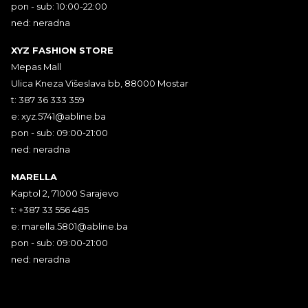
pon - sub: 10:00-22:00
ned: neradna
XYZ FASHION STORE
Mepas Mall
Ulica Kneza Višeslava bb, 88000 Mostar
t: 387 36 333 359
e:
xyz.5741@abline.ba
pon - sub: 09:00-21:00
ned: neradna
MARELLA
Kaptol 2, 71000 Sarajevo
t: +387 33 556 485
e:
marella.5801@abline.ba
pon - sub: 09:00-21:00
ned: neradna