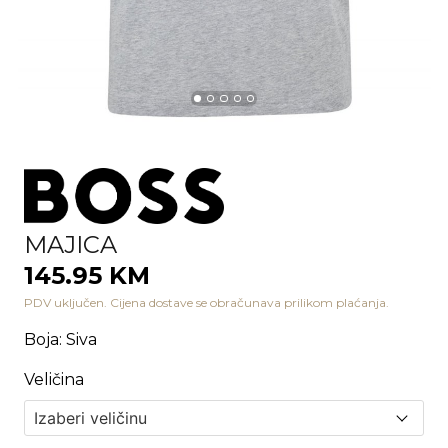
MAJICA
145.95 KM
PDV uključen. Cijena dostave se obračunava prilikom plaćanja.
Boja
:
Siva
Veličina