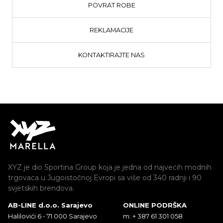
POVRAT ROBE
REKLAMACIJE
KONTAKTIRAJTE NAS
XYZ je dio Sportina Group koja je jedna od najvećih modnih
trgovaca u Jugoistočnoj Evropi sa više od 340 radnji i 90
svjetskih brendova.
AB-LINE d.o.o. Sarajevo
ONLINE PODRŠKA
Halilovići 6 - 71 000 Sarajevo
m: + 387 61 301 058