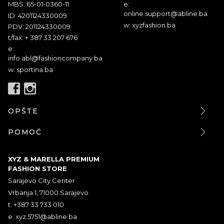
MBS: 65-01-0360-11
e:
online.support@abline.ba
ID: 4201124330009
w: xyzfashion.ba
PDV: 201124330009
t/fax: + 387 33 207 676
e:
info.abl@fashioncompany.ba
w: sportina.ba
OPŠTE
POMOĆ
XYZ & MARELLA PREMIUM
FASHION STORE
Sarajevo City Center
Vrbanja 1, 71000 Sarajevo
t: +387 33 733 010
e:
xyz.5751@abline.ba