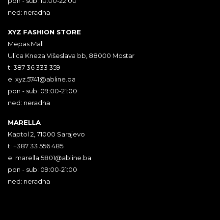
pon - sub: 10:00-22:00
ned: neradna
XYZ FASHION STORE
Mepas Mall
Ulica Kneza Višeslava bb, 88000 Mostar
t: 387 36 333 359
e:
xyz.5741@abline.ba
pon - sub: 09:00-21:00
ned: neradna
MARELLA
Kaptol 2, 71000 Sarajevo
t: +387 33 556 485
e:
marella.5801@abline.ba
pon - sub: 09:00-21:00
ned: neradna