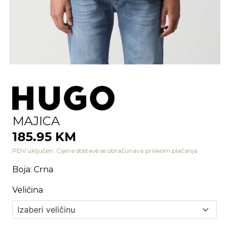
MAJICA
185.95 KM
PDV uključen. Cijena dostave se obračunava prilikom plaćanja.
Boja
:
Crna
Veličina