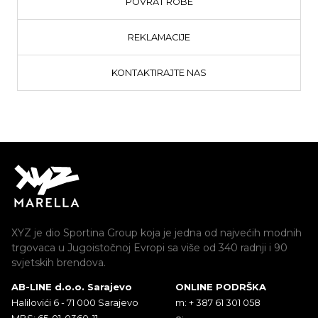
POVRAT ROBE
REKLAMACIJE
KONTAKTIRAJTE NAS
XYZ je dio Sportina Group koja je jedna od najvećih modnih
trgovaca u Jugoistočnoj Evropi sa više od 340 radnji i 90
svjetskih brendova.
AB-LINE d.o.o. Sarajevo
ONLINE PODRŠKA
Halilovići 6 - 71 000 Sarajevo
m: + 387 61 301 058