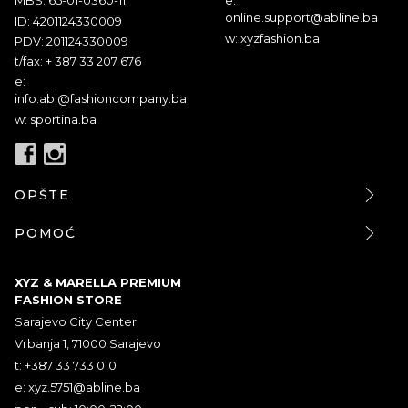
MBS: 65-01-0360-11
e:
online.support@abline.ba
ID: 4201124330009
w: xyzfashion.ba
PDV: 201124330009
t/fax: + 387 33 207 676
e:
info.abl@fashioncompany.ba
w: sportina.ba
OPŠTE
POMOĆ
XYZ & MARELLA PREMIUM
FASHION STORE
Sarajevo City Center
Vrbanja 1, 71000 Sarajevo
t: +387 33 733 010
e:
xyz.5751@abline.ba