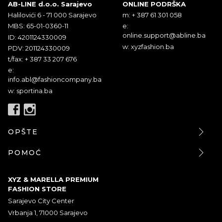
AB-LINE d.o.o. Sarajevo
ONLINE PODRŠKA
Halilovići 6 - 71 000 Sarajevo
m: + 387 61 301 058
MBS: 65-01-0360-11
e:
online.support@abline.ba
ID: 4201124330009
w: xyzfashion.ba
PDV: 201124330009
t/fax: + 387 33 207 676
e:
info.abl@fashioncompany.ba
w: sportina.ba
OPŠTE
POMOĆ
XYZ & MARELLA PREMIUM
FASHION STORE
Sarajevo City Center
Vrbanja 1, 71000 Sarajevo