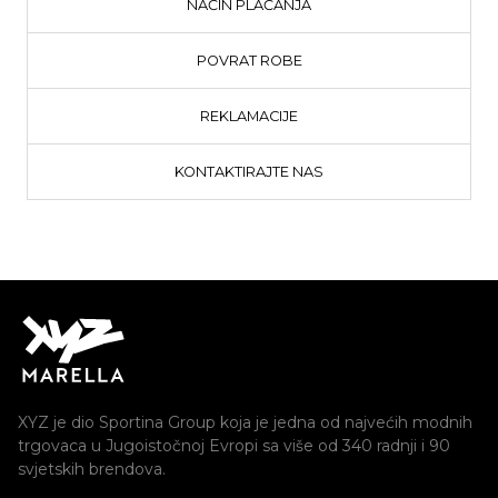
NAČIN PLAĆANJA
POVRAT ROBE
REKLAMACIJE
KONTAKTIRAJTE NAS
XYZ je dio Sportina Group koja je jedna od najvećih modnih
trgovaca u Jugoistočnoj Evropi sa više od 340 radnji i 90
svjetskih brendova.