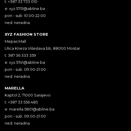
t: +387 33 733 010
e:
xyz.5751@abline.ba
pon - sub: 10:00-22:00
ned: neradna
XYZ FASHION STORE
Mepas Mall
Ulica Kneza Višeslava bb, 88000 Mostar
t: 387 36 333 359
e:
xyz.5741@abline.ba
pon - sub: 09:00-21:00
ned: neradna
MARELLA
Kaptol 2, 71000 Sarajevo
t: +387 33 556 485
e:
marella.5801@abline.ba
pon - sub: 09:00-21:00
ned: neradna