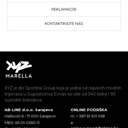
REKLAMACIJE
KONTAKTIRAJTE NAS
XYZ je dio Sportina Group koja je jedna od najvećih modnih
trgovaca u Jugoistočnoj Evropi sa više od 340 radnji i 90
svjetskih brendova.
AB-LINE d.o.o. Sarajevo
ONLINE PODRŠKA
Halilovići 6 - 71 000 Sarajevo
m: + 387 61 301 058
MBS: 65-01-0360-11
e:
online.support@abline.ba