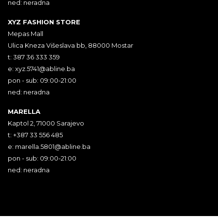
ned: neradna
XYZ FASHION STORE
Mepas Mall
Ulica Kneza Višeslava bb, 88000 Mostar
t: 387 36 333 359
e:
xyz.5741@abline.ba
pon - sub: 09:00-21:00
ned: neradna
MARELLA
Kaptol 2, 71000 Sarajevo
t: +387 33 556 485
e:
marella.5801@abline.ba
pon - sub: 09:00-21:00
ned: neradna