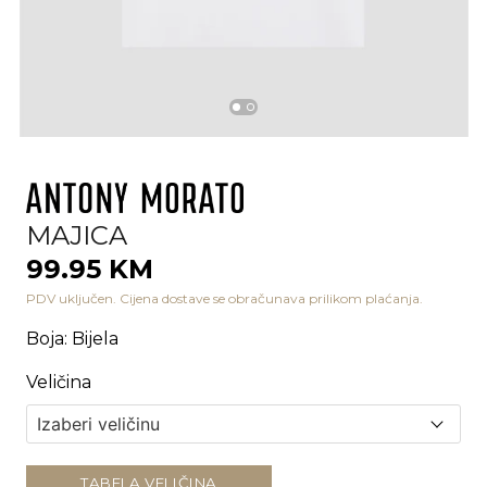
MAJICA
99.95 KM
PDV uključen. Cijena dostave se obračunava prilikom plaćanja.
Boja
:
Bijela
Veličina
TABELA VELIČINA