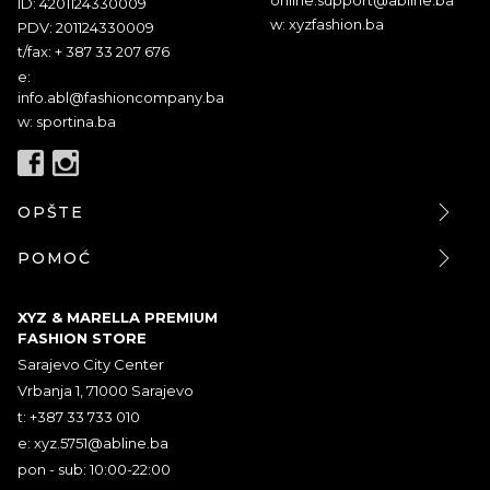
ID: 4201124330009
w: xyzfashion.ba
PDV: 201124330009
t/fax: + 387 33 207 676
e:
info.abl@fashioncompany.ba
w: sportina.ba
OPŠTE
POMOĆ
XYZ & MARELLA PREMIUM
FASHION STORE
Sarajevo City Center
Vrbanja 1, 71000 Sarajevo
t: +387 33 733 010
e:
xyz.5751@abline.ba
pon - sub: 10:00-22:00