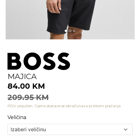
MAJICA
84.00 KM
209.95 KM
PDV uključen. Cijena dostave se obračunava prilikom plaćanja.
Veličina