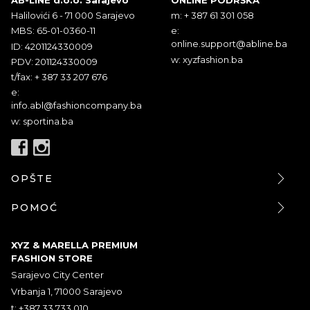
Halilovići 6 - 71 000 Sarajevo
m: + 387 61 301 058
MBS: 65-01-0360-11
e:
online.support@abline.ba
ID: 4201124330009
w: xyzfashion.ba
PDV: 201124330009
t/fax: + 387 33 207 676
e:
info.abl@fashioncompany.ba
w: sportina.ba
OPŠTE
POMOĆ
XYZ & MARELLA PREMIUM
FASHION STORE
Sarajevo City Center
Vrbanja 1, 71000 Sarajevo
t: +387 33 733 010