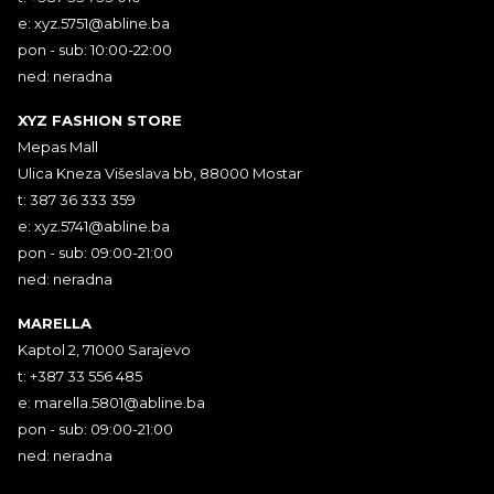
e:
xyz.5751@abline.ba
pon - sub: 10:00-22:00
ned: neradna
XYZ FASHION STORE
Mepas Mall
Ulica Kneza Višeslava bb, 88000 Mostar
t: 387 36 333 359
e:
xyz.5741@abline.ba
pon - sub: 09:00-21:00
ned: neradna
MARELLA
Kaptol 2, 71000 Sarajevo
t: +387 33 556 485
e:
marella.5801@abline.ba
pon - sub: 09:00-21:00
ned: neradna