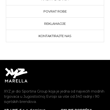
POVRAT ROBE
REKLAMACIJE
KONTAKTIRAJTE NAS
XYZ je dio Sportina Group koja je jedna od najvećih modnih
trgovaca u Jugoistočnoj Evropi sa više od 340 radnji i 90
svjetskih brendova.
AB-LINE d.o.o. Sarajevo
ONLINE PODRŠKA