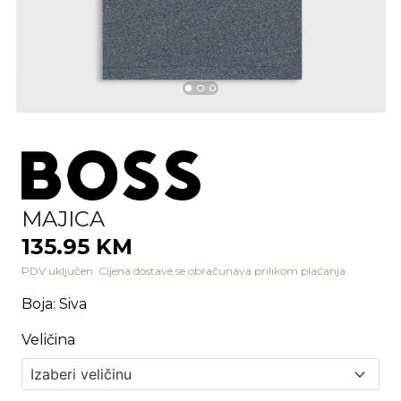
MAJICA
135.95 KM
PDV uključen. Cijena dostave se obračunava prilikom plaćanja.
Boja
:
Siva
Veličina