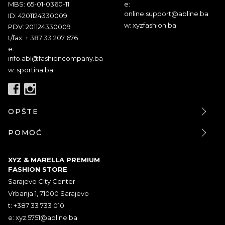
MBS: 65-01-0360-11
e:
online.support@abline.ba
ID: 4201124330009
w: xyzfashion.ba
PDV: 201124330009
t/fax: + 387 33 207 676
e:
info.abl@fashioncompany.ba
w: sportina.ba
OPŠTE
POMOĆ
XYZ & MARELLA PREMIUM
FASHION STORE
Sarajevo City Center
Vrbanja 1, 71000 Sarajevo
t: +387 33 733 010
e:
xyz.5751@abline.ba