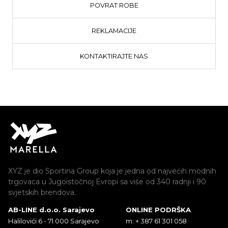
POVRAT ROBE
REKLAMACIJE
KONTAKTIRAJTE NAS
XYZ je dio Sportina Group koja je jedna od najvećih modnih
trgovaca u Jugoistočnoj Evropi sa više od 340 radnji i 90
svjetskih brendova.
AB-LINE d.o.o. Sarajevo
ONLINE PODRŠKA
Halilovići 6 - 71 000 Sarajevo
m: + 387 61 301 058