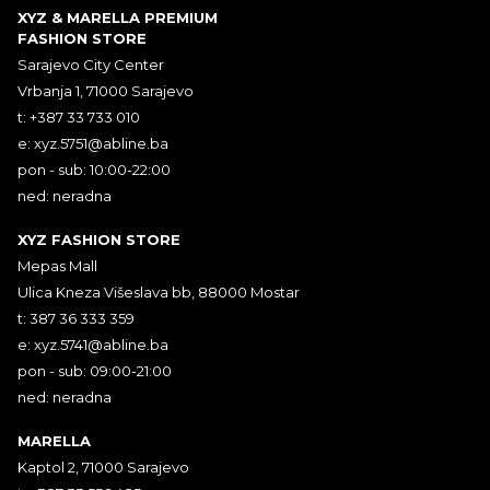
XYZ & MARELLA PREMIUM
FASHION STORE
Sarajevo City Center
Vrbanja 1, 71000 Sarajevo
t: +387 33 733 010
e:
xyz.5751@abline.ba
pon - sub: 10:00-22:00
ned: neradna
XYZ FASHION STORE
Mepas Mall
Ulica Kneza Višeslava bb, 88000 Mostar
t: 387 36 333 359
e:
xyz.5741@abline.ba
pon - sub: 09:00-21:00
ned: neradna
MARELLA
Kaptol 2, 71000 Sarajevo