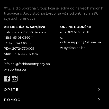
XYZ je dio Sportina Group koja je jedna od najvećih modnih
trgovaca u Jugoistočnoj Evropi sa više od 340 radnji i 90
svjetskih brendova.
AB-LINE d.o.o. Sarajevo
ONLINE PODRŠKA
Halilovići 6 - 71 000 Sarajevo
m: + 387 61 301 058
MBS: 65-01-0360-11
e:
online.support@abline.ba
ID: 4201124330009
w: xyzfashion.ba
PDV: 201124330009
t/fax: + 387 33 207 676
e:
info.abl@fashioncompany.ba
w: sportina.ba
OPŠTE
POMOĆ