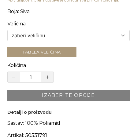
PDV uključen. Cijena dostave se obračunava prilikom plaćanja.
Boja
:
Siva
Veličina
TABELA VELIČINA
Količina
IZABERITE OPCIJE
Detalji o proizvodu
Sastav:
100% Poliamid
Artikal:
50531791