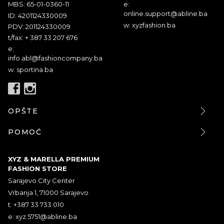
MBS: 65-01-0360-11
e:
online.support@abline.ba
ID: 4201124330009
w: xyzfashion.ba
PDV: 201124330009
t/fax: + 387 33 207 676
e:
info.abl@fashioncompany.ba
w: sportina.ba
OPŠTE
POMOĆ
XYZ & MARELLA PREMIUM
FASHION STORE
Sarajevo City Center
Vrbanja 1, 71000 Sarajevo
t: +387 33 733 010
e:
xyz.5751@abline.ba