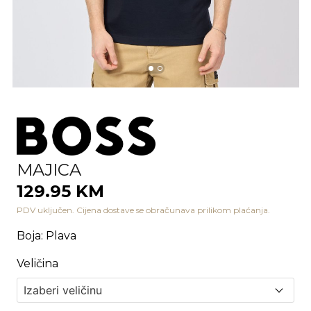
MAJICA
129.95 KM
PDV uključen. Cijena dostave se obračunava prilikom plaćanja.
Boja
:
Plava
Veličina