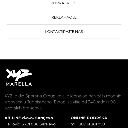
POVRAT ROBE
REKLAMACIJE
KONTAKTIRAJTE NAS
XYZ je dio Sportina Group koja je jedna od najvećih modnih
trgovaca u Jugoistočnoj Evropi sa više od 340 radnji i 90
svjetskih brendova.
AB-LINE d.o.o. Sarajevo
ONLINE PODRŠKA
Halilovići 6 - 71 000 Sarajevo
m: + 387 61 301 058