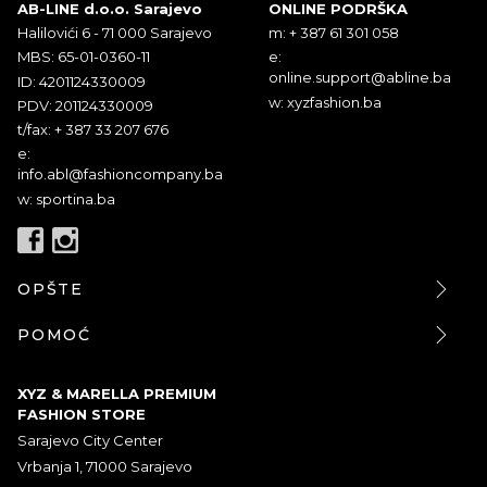
AB-LINE d.o.o. Sarajevo
ONLINE PODRŠKA
Halilovići 6 - 71 000 Sarajevo
m: + 387 61 301 058
MBS: 65-01-0360-11
e:
online.support@abline.ba
ID: 4201124330009
w: xyzfashion.ba
PDV: 201124330009
t/fax: + 387 33 207 676
e:
info.abl@fashioncompany.ba
w: sportina.ba
OPŠTE
POMOĆ
XYZ & MARELLA PREMIUM
FASHION STORE
Sarajevo City Center
Vrbanja 1, 71000 Sarajevo