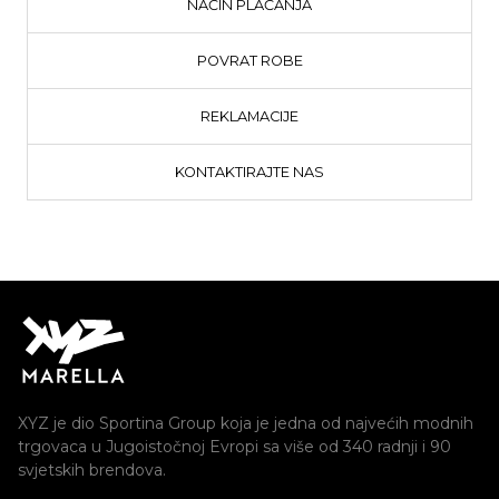
NAČIN PLAĆANJA
POVRAT ROBE
REKLAMACIJE
KONTAKTIRAJTE NAS
XYZ je dio Sportina Group koja je jedna od najvećih modnih
trgovaca u Jugoistočnoj Evropi sa više od 340 radnji i 90
svjetskih brendova.