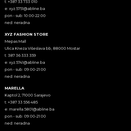
t: +387 33 733 010
e:
xyz.5751@abline.ba
pon - sub: 10:00-22:00
ned: neradna
XYZ FASHION STORE
Mepas Mall
Ulica Kneza Višeslava bb, 88000 Mostar
t: 387 36 333 359
e:
xyz.5741@abline.ba
pon - sub: 09:00-21:00
ned: neradna
MARELLA
Kaptol 2, 71000 Sarajevo
t: +387 33 556 485
e:
marella.5801@abline.ba
pon - sub: 09:00-21:00
ned: neradna