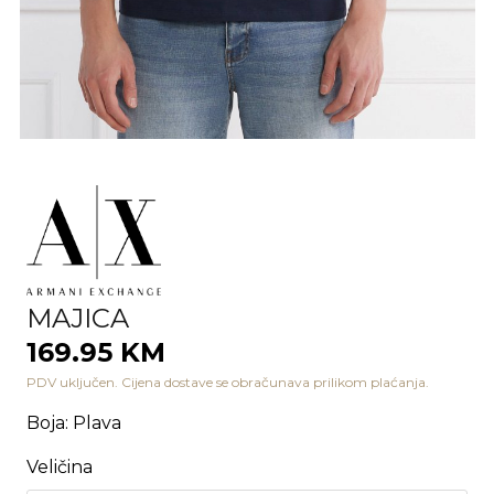
MAJICA
169.95 KM
PDV uključen. Cijena dostave se obračunava prilikom plaćanja.
Boja
:
Plava
Veličina