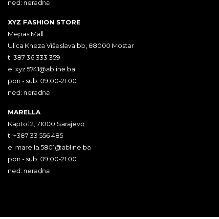
ned: neradna
XYZ FASHION STORE
Mepas Mall
Ulica Kneza Višeslava bb, 88000 Mostar
t: 387 36 333 359
e:
xyz.5741@abline.ba
pon - sub: 09:00-21:00
ned: neradna
MARELLA
Kaptol 2, 71000 Sarajevo
t: +387 33 556 485
e:
marella.5801@abline.ba
pon - sub: 09:00-21:00
ned: neradna