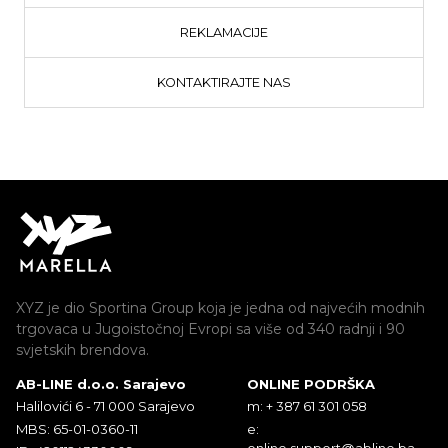
REKLAMACIJE
KONTAKTIRAJTE NAS
XYZ je dio Sportina Group koja je jedna od najvećih modnih
trgovaca u Jugoistočnoj Evropi sa više od 340 radnji i 90
svjetskih brendova.
AB-LINE d.o.o. Sarajevo
ONLINE PODRŠKA
Halilovići 6 - 71 000 Sarajevo
m: + 387 61 301 058
MBS: 65-01-0360-11
e:
online.support@abline.ba