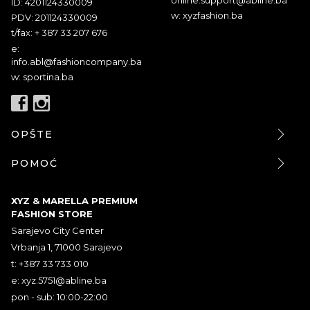
ID: 4201124330009
w: xyzfashion.ba
PDV: 201124330009
t/fax: + 387 33 207 676
e:
info.abl@fashioncompany.ba
w: sportina.ba
OPŠTE
POMOĆ
XYZ & MARELLA PREMIUM
FASHION STORE
Sarajevo City Center
Vrbanja 1, 71000 Sarajevo
t: +387 33 733 010
e:
xyz.5751@abline.ba
pon - sub: 10:00-22:00