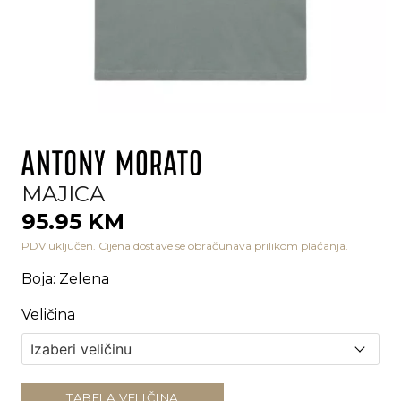
MAJICA
95.95 KM
PDV uključen. Cijena dostave se obračunava prilikom plaćanja.
Boja
:
Zelena
Veličina
TABELA VELIČINA