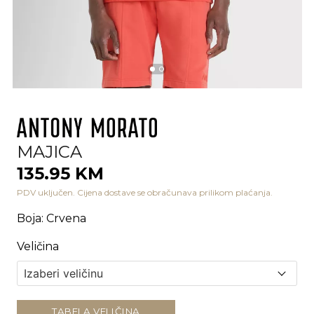
MAJICA
135.95 KM
PDV uključen. Cijena dostave se obračunava prilikom plaćanja.
Boja
:
Crvena
Veličina
TABELA VELIČINA