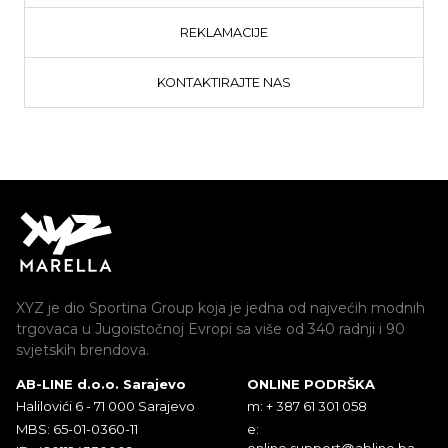
REKLAMACIJE
KONTAKTIRAJTE NAS
XYZ je dio Sportina Group koja je jedna od najvećih modnih
trgovaca u Jugoistočnoj Evropi sa više od 340 radnji i 90
svjetskih brendova.
AB-LINE d.o.o. Sarajevo
ONLINE PODRŠKA
Halilovići 6 - 71 000 Sarajevo
m: + 387 61 301 058
MBS: 65-01-0360-11
e:
online.support@abline.ba