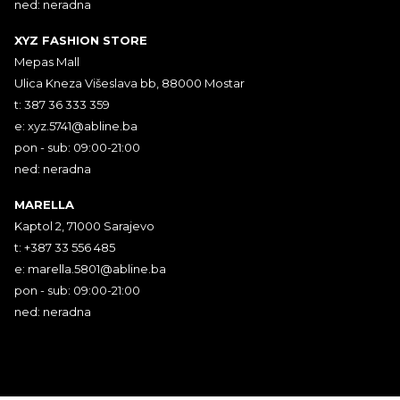
ned: neradna
XYZ FASHION STORE
Mepas Mall
Ulica Kneza Višeslava bb, 88000 Mostar
t: 387 36 333 359
e:
xyz.5741@abline.ba
pon - sub: 09:00-21:00
ned: neradna
MARELLA
Kaptol 2, 71000 Sarajevo
t: +387 33 556 485
e:
marella.5801@abline.ba
pon - sub: 09:00-21:00
ned: neradna