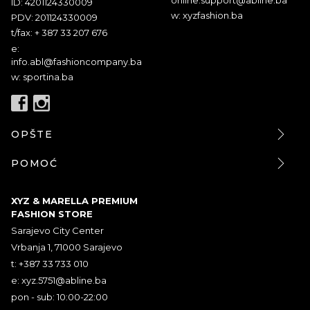
ID: 4201124330009
w: xyzfashion.ba
PDV: 201124330009
t/fax: + 387 33 207 676
e:
info.abl@fashioncompany.ba
w: sportina.ba
OPŠTE
POMOĆ
XYZ & MARELLA PREMIUM
FASHION STORE
Sarajevo City Center
Vrbanja 1, 71000 Sarajevo
t: +387 33 733 010
e:
xyz.5751@abline.ba
pon - sub: 10:00-22:00