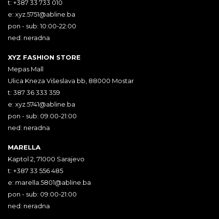
t: +387 33 733 010
e:
xyz.5751@abline.ba
pon - sub: 10:00-22:00
ned: neradna
XYZ FASHION STORE
Mepas Mall
Ulica Kneza Višeslava bb, 88000 Mostar
t: 387 36 333 359
e:
xyz.5741@abline.ba
pon - sub: 09:00-21:00
ned: neradna
MARELLA
Kaptol 2, 71000 Sarajevo
t: +387 33 556 485
e:
marella.5801@abline.ba
pon - sub: 09:00-21:00
ned: neradna