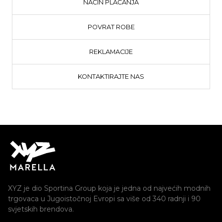
NAČIN PLAĆANJA
POVRAT ROBE
REKLAMACIJE
KONTAKTIRAJTE NAS
XYZ je dio Sportina Group koja je jedna od najvećih modnih
trgovaca u Jugoistočnoj Evropi sa više od 340 radnji i 90
svjetskih brendova.