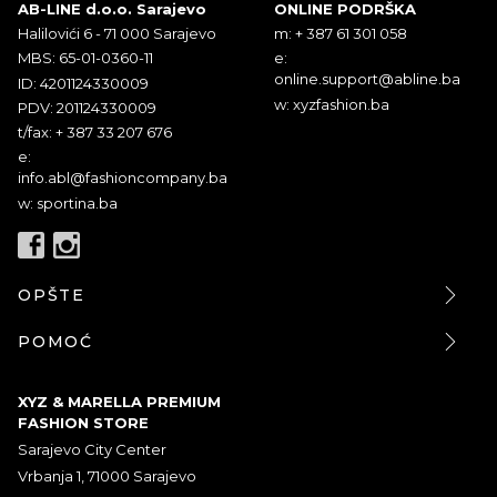
AB-LINE d.o.o. Sarajevo
ONLINE PODRŠKA
Halilovići 6 - 71 000 Sarajevo
m: + 387 61 301 058
MBS: 65-01-0360-11
e:
online.support@abline.ba
ID: 4201124330009
w: xyzfashion.ba
PDV: 201124330009
t/fax: + 387 33 207 676
e:
info.abl@fashioncompany.ba
w: sportina.ba
OPŠTE
POMOĆ
XYZ & MARELLA PREMIUM
FASHION STORE
Sarajevo City Center
Vrbanja 1, 71000 Sarajevo