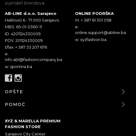
svjetskih brendova.
AB-LINE d.o.o. Sarajevo
ONLINE PODRŠKA
Halilovići 6 - 71 000 Sarajevo
m: + 387 61 301 058
MBS: 65-01-0360-11
e:
online.support@abline.ba
ID: 4201124330009
w: xyzfashion.ba
PDV: 201124330009
t/fax: + 387 33 207 676
e:
info.abl@fashioncompany.ba
w: sportina.ba
OPŠTE
POMOĆ
XYZ & MARELLA PREMIUM
FASHION STORE
Sarajevo City Center