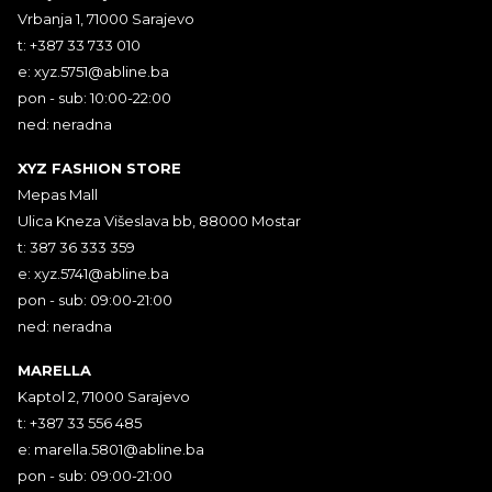
Vrbanja 1, 71000 Sarajevo
t: +387 33 733 010
e:
xyz.5751@abline.ba
pon - sub: 10:00-22:00
ned: neradna
XYZ FASHION STORE
Mepas Mall
Ulica Kneza Višeslava bb, 88000 Mostar
t: 387 36 333 359
e:
xyz.5741@abline.ba
pon - sub: 09:00-21:00
ned: neradna
MARELLA
Kaptol 2, 71000 Sarajevo
t: +387 33 556 485
e:
marella.5801@abline.ba
pon - sub: 09:00-21:00