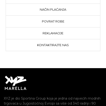
NAČIN PLAĆANJA
POVRAT ROBE
REKLAMACIJE
KONTAKTIRAJTE NAS
XYZ je dio Sportina Group koja je jedna od najvećih modnih
trgovaca u Jugoistočnoj Evropi sa više od 340 radnji i 90