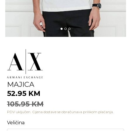
MAJICA
52.95 KM
105.95 KM
PDV uključen. Cijena dostave se obračunava prilikom plaćanja.
Veličina