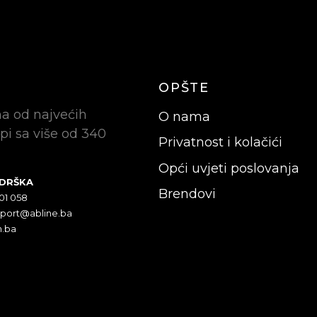
OPŠTE
na od najvećih
O nama
pi sa više od 340
Privatnost i kolačići
Opći uvjeti poslovanja
ODRŠKA
Brendovi
301 058
pport@abline.ba
n.ba