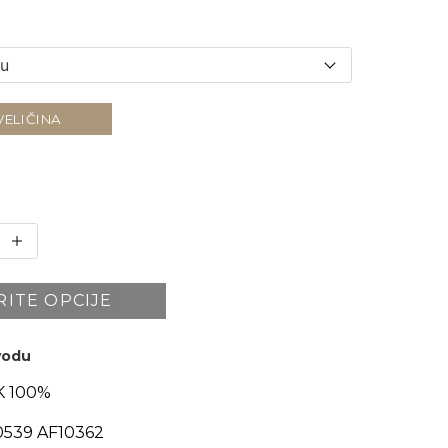
VELIČINA
RITE OPCIJE
zvodu
 100%
539 AF10362