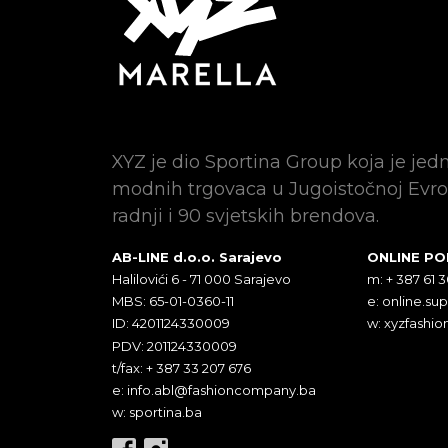
XYZ je dio Sportina Group koja je jed
modnih trgovaca u Jugoistočnoj Evro
radnji i 90 svjetskih brendova.
AB-LINE d.o.o. Sarajevo
ONLINE P
Halilovići 6 - 71 000 Sarajevo
m: + 387 61 
MBS: 65-01-0360-11
e:
online.su
ID: 4201124330009
w: xyzfashio
PDV: 201124330009
t/fax: + 387 33 207 676
e:
info.abl@fashioncompany.ba
w: sportina.ba