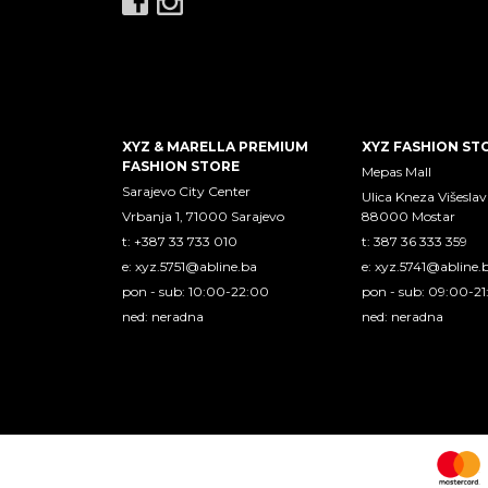
XYZ & MARELLA PREMIUM
XYZ FASHION ST
FASHION STORE
Mepas Mall
Sarajevo City Center
Ulica Kneza Višeslav
Vrbanja 1, 71000 Sarajevo
88000 Mostar
t: +387 33 733 010
t: 387 36 333 359
e:
xyz.5751@abline.ba
e:
xyz.5741@abline.
pon - sub: 10:00-22:00
pon - sub: 09:00-2
ned: neradna
ned: neradna