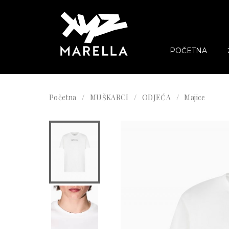
POČETNA
Početna
MUŠKARCI
ODJEĆA
Majice