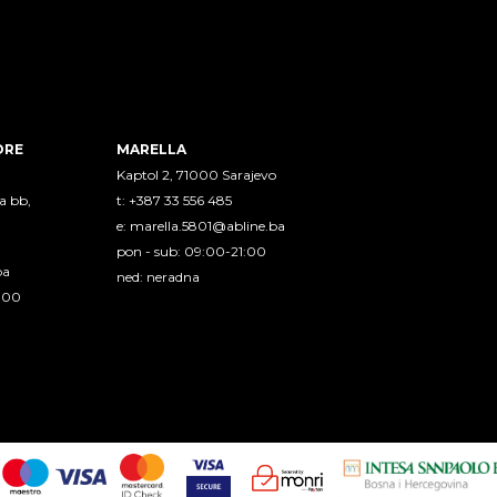
ORE
MARELLA
Kaptol 2, 71000 Sarajevo
a bb,
t: +387 33 556 485
e:
marella.5801@abline.ba
pon - sub: 09:00-21:00
ba
ned: neradna
1:00