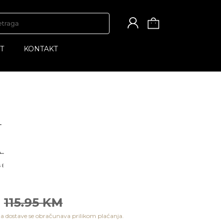
T
KONTAKT
115.95 KM
a dostave se obračunava prilikom plaćanja.