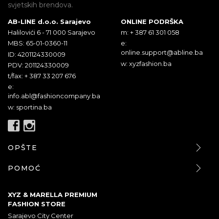
svjetskih brendova.
AB-LINE d.o.o. Sarajevo
ONLINE PODRŠKA
Halilovići 6 - 71 000 Sarajevo
m: + 387 61 301 058
MBS: 65-01-0360-11
e:
online.support@abline.ba
ID: 4201124330009
w: xyzfashion.ba
PDV: 201124330009
t/fax: + 387 33 207 676
e:
info.abl@fashioncompany.ba
w: sportina.ba
OPŠTE
POMOĆ
XYZ & MARELLA PREMIUM
FASHION STORE
Sarajevo City Center