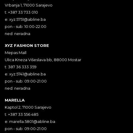
Vrbanja 1, 71000 Sarajevo
t: +387 33 733 010
e:
xyz.5751@abline.ba
pon - sub: 10:00-22:00
ned: neradna
XYZ FASHION STORE
Mepas Mall
Ulica Kneza Višeslava bb, 88000 Mostar
t: 387 36 333 359
e:
xyz.5741@abline.ba
pon - sub: 09:00-21:00
ned: neradna
MARELLA
Kaptol 2, 71000 Sarajevo
t: +387 33 556 485
e:
marella.5801@abline.ba
pon - sub: 09:00-21:00