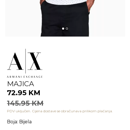
MAJICA
72.95 KM
145.95 KM
PDV uključen. Cijena dostave se obračunava prilikom plaćanja.
Boja
:
Bijela