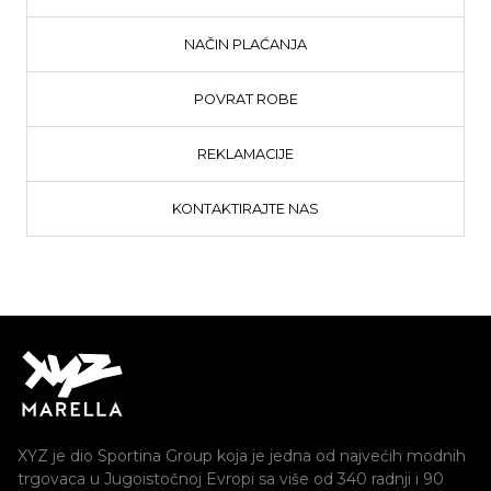
NAČIN PLAĆANJA
POVRAT ROBE
REKLAMACIJE
KONTAKTIRAJTE NAS
XYZ je dio Sportina Group koja je jedna od najvećih modnih
trgovaca u Jugoistočnoj Evropi sa više od 340 radnji i 90