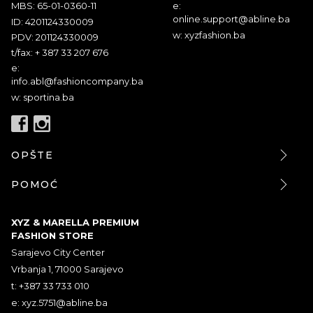
MBS: 65-01-0360-11
e:
online.support@abline.ba
ID: 4201124330009
w: xyzfashion.ba
PDV: 201124330009
t/fax: + 387 33 207 676
e:
info.abl@fashioncompany.ba
w: sportina.ba
OPŠTE
POMOĆ
XYZ & MARELLA PREMIUM
FASHION STORE
Sarajevo City Center
Vrbanja 1, 71000 Sarajevo
t: +387 33 733 010
e:
xyz.5751@abline.ba