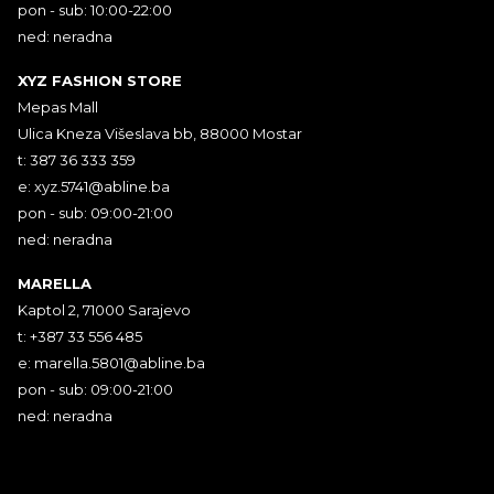
pon - sub: 10:00-22:00
ned: neradna
XYZ FASHION STORE
Mepas Mall
Ulica Kneza Višeslava bb, 88000 Mostar
t: 387 36 333 359
e:
xyz.5741@abline.ba
pon - sub: 09:00-21:00
ned: neradna
MARELLA
Kaptol 2, 71000 Sarajevo
t: +387 33 556 485
e:
marella.5801@abline.ba
pon - sub: 09:00-21:00
ned: neradna