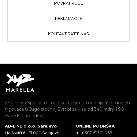
POVRAT ROBE
REKLAMACIJE
KONTAKTIRAJTE NAS
XYZ je dio Sportina Group koja je jedna od najvećih modnih
trgovaca u Jugoistočnoj Evropi sa više od 340 radnji i 90
svjetskih brendova.
AB-LINE d.o.o. Sarajevo
ONLINE PODRŠKA
Halilovići 6 - 71 000 Sarajevo
m: + 387 61 301 058