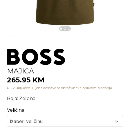
MAJICA
265.95 KM
PDV uključen. Cijena dostave se obračunava prilikom plaćanja.
Boja
:
Zelena
Veličina