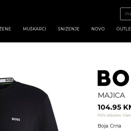
ŽENE
MUŠKARCI
SNIŽENJE
NOVO
OUTLE
MAJICA
104.95 
PDV uključen. Cijen
Boja
:
Crna