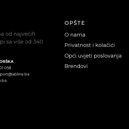
OPŠTE
na od najvećih
O nama
pi sa više od 340
Privatnost i kolačići
Opći uvjeti poslovanja
ODRŠKA
Brendovi
301 058
pport@abline.ba
n.ba