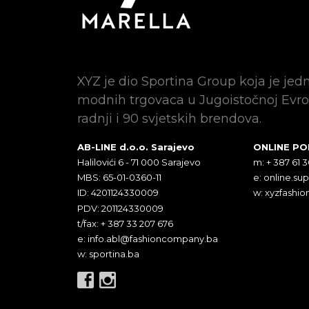
XYZ je dio Sportina Group koja je jed
modnih trgovaca u Jugoistočnoj Evro
radnji i 90 svjetskih brendova.
AB-LINE d.o.o. Sarajevo
ONLINE P
Halilovići 6 - 71 000 Sarajevo
m: + 387 61 
MBS: 65-01-0360-11
e:
online.su
ID: 4201124330009
w: xyzfashio
PDV: 201124330009
t/fax: + 387 33 207 676
e:
info.abl@fashioncompany.ba
w: sportina.ba