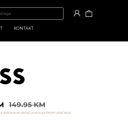
T
KONTAKT
KM
149.95 KM
a dostave se obračunava prilikom plaćanja.