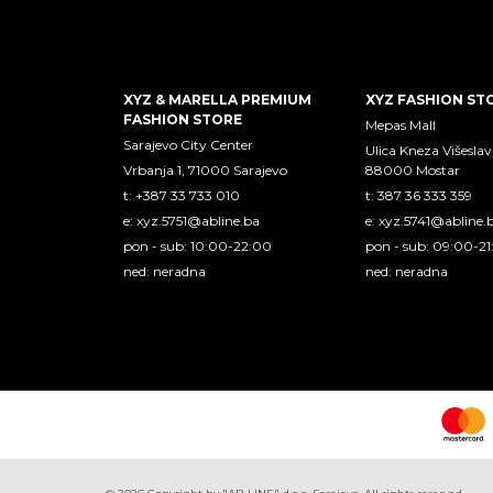
XYZ & MARELLA PREMIUM
XYZ FASHION ST
FASHION STORE
Mepas Mall
Sarajevo City Center
Ulica Kneza Višeslav
Vrbanja 1, 71000 Sarajevo
88000 Mostar
t: +387 33 733 010
t: 387 36 333 359
e:
xyz.5751@abline.ba
e:
xyz.5741@abline.
pon - sub: 10:00-22:00
pon - sub: 09:00-2
ned: neradna
ned: neradna