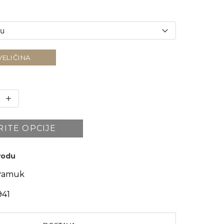
VELIČINA
RITE OPCIJE
zvodu
Pamuk
941