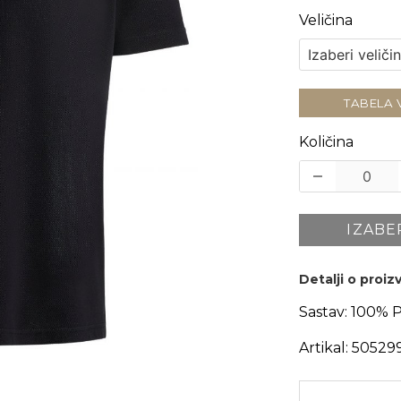
Veličina
TABELA 
Količina
IZABE
Detalji o proi
Sastav:
100% 
Artikal:
50529