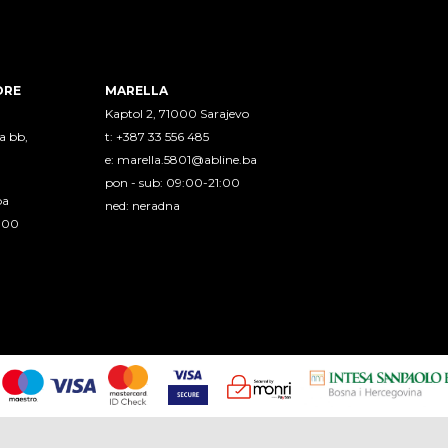
ORE
MARELLA
Kaptol 2, 71000 Sarajevo
a bb,
t: +387 33 556 485
e:
marella.5801@abline.ba
pon - sub: 09:00-21:00
ba
ned: neradna
1:00