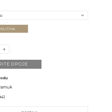
VELIČINA
RITE OPCIJE
zvodu
Pamuk
941