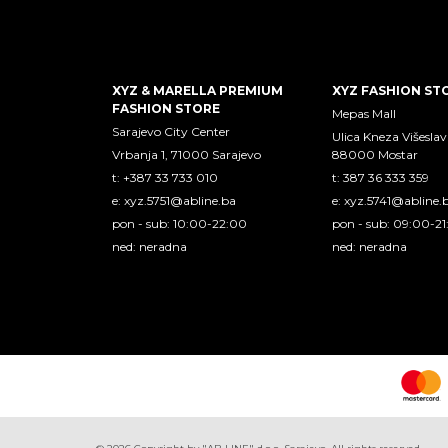
XYZ & MARELLA PREMIUM
XYZ FASHION ST
FASHION STORE
Mepas Mall
Sarajevo City Center
Ulica Kneza Višeslav
Vrbanja 1, 71000 Sarajevo
88000 Mostar
t: +387 33 733 010
t: 387 36 333 359
e:
xyz.5751@abline.ba
e:
xyz.5741@abline.
pon - sub: 10:00-22:00
pon - sub: 09:00-2
ned: neradna
ned: neradna