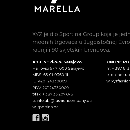
XYZ je dio Sportina Group koja je jed
modnih trgovaca u Jugoistočnoj Evro
radnji i 90 svjetskih brendova.
AB-LINE d.o.o. Sarajevo
ONLINE P
Halilovići 6 - 71 000 Sarajevo
m: + 387 61 
MBS: 65-01-0360-11
e:
online.su
ID: 4201124330009
w: xyzfashio
PDV: 201124330009
t/fax: + 387 33 207 676
e:
info.abl@fashioncompany.ba
w: sportina.ba