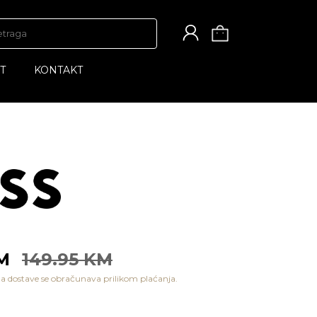
T
KONTAKT
KM
149.95 KM
a dostave se obračunava prilikom plaćanja.