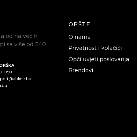
OPŠTE
na od najvećih
O nama
pi sa više od 340
Privatnost i kolačići
Opći uvjeti poslovanja
ODRŠKA
Brendovi
301 058
pport@abline.ba
n.ba