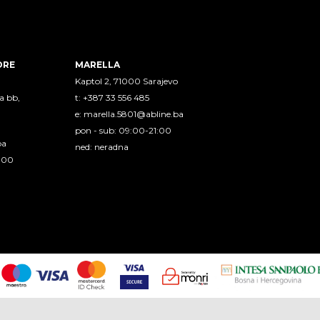
ORE
MARELLA
Kaptol 2, 71000 Sarajevo
a bb,
t: +387 33 556 485
e:
marella.5801@abline.ba
pon - sub: 09:00-21:00
ba
ned: neradna
1:00