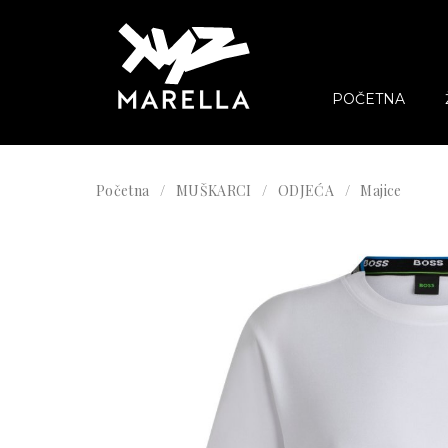
POČETNA
Početna
MUŠKARCI
ODJEĆA
Majice