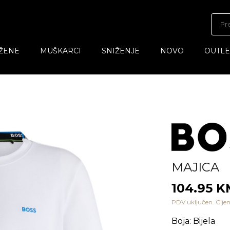
ŽENE
MUŠKARCI
SNIŽENJE
NOVO
OUTLE
MAJICA
104.95 
PDV uključen. Cijen
Boja
:
Bijela