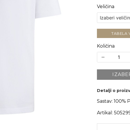
Veličina
TABELA 
Količina
IZABE
Detalji o proi
Sastav:
100% 
Artikal:
50529