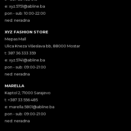
e:
xyz.5751@abline.ba
pon - sub: 10:00-22:00
ned: neradna
XYZ FASHION STORE
Mepas Mall
Ulica Kneza Višeslava bb, 88000 Mostar
t: 387 36 333 359
e:
xyz.5741@abline.ba
pon - sub: 09:00-21:00
ned: neradna
MARELLA
Kaptol 2, 71000 Sarajevo
t: +387 33 556 485
e:
marella.5801@abline.ba
pon - sub: 09:00-21:00
ned: neradna