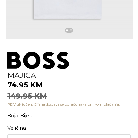
MAJICA
74.95 KM
149.95 KM
PDV uključen. Cijena dostave se obračunava prilikom plaćanja.
Boja
:
Bijela
Veličina