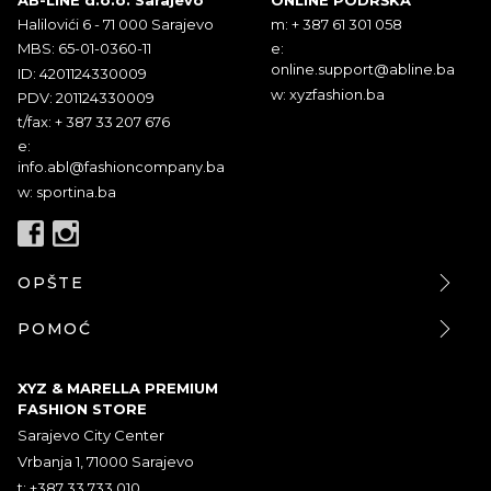
Halilovići 6 - 71 000 Sarajevo
m: + 387 61 301 058
MBS: 65-01-0360-11
e:
online.support@abline.ba
ID: 4201124330009
w: xyzfashion.ba
PDV: 201124330009
t/fax: + 387 33 207 676
e:
info.abl@fashioncompany.ba
w: sportina.ba
OPŠTE
POMOĆ
XYZ & MARELLA PREMIUM
FASHION STORE
Sarajevo City Center
Vrbanja 1, 71000 Sarajevo
t: +387 33 733 010