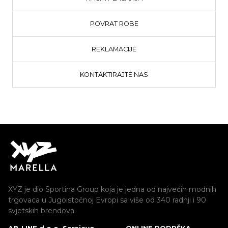
POVRAT ROBE
REKLAMACIJE
KONTAKTIRAJTE NAS
XYZ je dio Sportina Group koja je jedna od najvećih modnih
trgovaca u Jugoistočnoj Evropi sa više od 340 radnji i 90
svjetskih brendova.
AB-LINE d.o.o. Sarajevo
ONLINE PODRŠKA