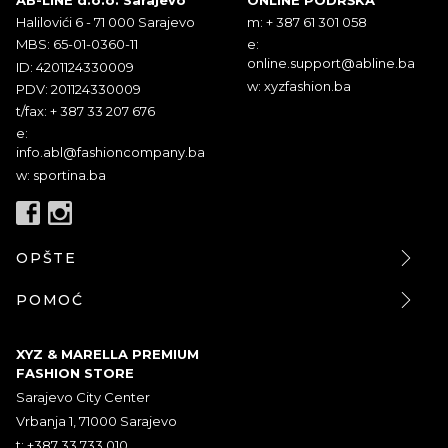
Halilovići 6 - 71 000 Sarajevo
m: + 387 61 301 058
MBS: 65-01-0360-11
e:
online.support@abline.ba
ID: 4201124330009
w: xyzfashion.ba
PDV: 201124330009
t/fax: + 387 33 207 676
e:
info.abl@fashioncompany.ba
w: sportina.ba
OPŠTE
POMOĆ
XYZ & MARELLA PREMIUM
FASHION STORE
Sarajevo City Center
Vrbanja 1, 71000 Sarajevo
t: +387 33 733 010