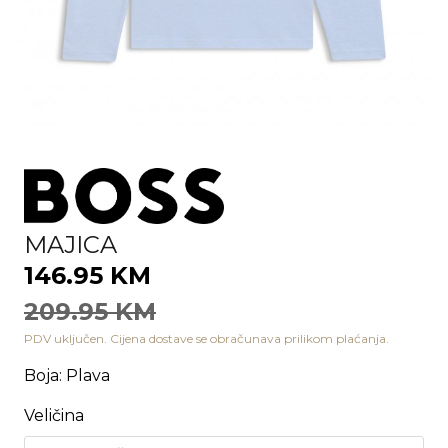
MAJICA
146.95 KM
209.95 KM
PDV uključen. Cijena dostave se obračunava prilikom plaćanja.
Boja
:
Plava
Veličina