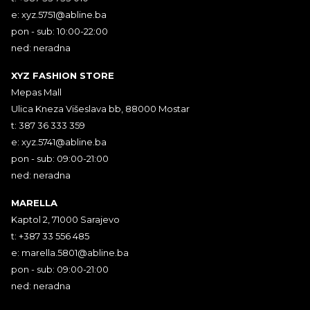
e:
xyz.5751@abline.ba
pon - sub: 10:00-22:00
ned: neradna
XYZ FASHION STORE
Mepas Mall
Ulica Kneza Višeslava bb, 88000 Mostar
t: 387 36 333 359
e:
xyz.5741@abline.ba
pon - sub: 09:00-21:00
ned: neradna
MARELLA
Kaptol 2, 71000 Sarajevo
t: +387 33 556 485
e:
marella.5801@abline.ba
pon - sub: 09:00-21:00
ned: neradna