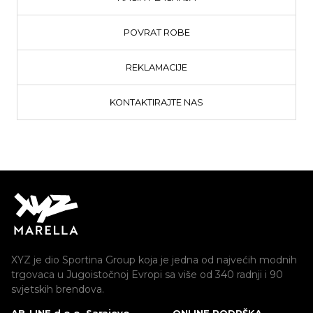
POVRAT ROBE
REKLAMACIJE
KONTAKTIRAJTE NAS
XYZ je dio Sportina Group koja je jedna od najvećih modnih
trgovaca u Jugoistočnoj Evropi sa više od 340 radnji i 90
svjetskih brendova.
AB-LINE d.o.o. Sarajevo
ONLINE PODRŠKA