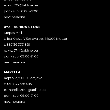
e:
xyz.5751@abline.ba
pon - sub: 10:00-22:00
ned: neradna
XYZ FASHION STORE
Mepas Mall
Ulica Kneza Višeslava bb, 88000 Mostar
t: 387 36 333 359
e:
xyz.5741@abline.ba
pon - sub: 09:00-21:00
ned: neradna
MARELLA
Kaptol 2, 71000 Sarajevo
t: +387 33 556 485
e:
marella.5801@abline.ba
pon - sub: 09:00-21:00
ned: neradna