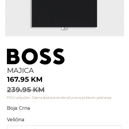
MAJICA
167.95 KM
239.95 KM
PDV uključen. Cijena dostave se obračunava prilikom plaćanja.
Boja
:
Crna
Veličina