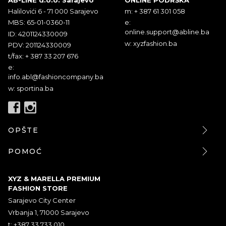
Halilovići 6 - 71 000 Sarajevo
m: + 387 61 301 058
MBS: 65-01-0360-11
e:
online.support@abline.ba
ID: 4201124330009
w: xyzfashion.ba
PDV: 201124330009
t/fax: + 387 33 207 676
e:
info.abl@fashioncompany.ba
w: sportina.ba
OPŠTE
POMOĆ
XYZ & MARELLA PREMIUM
FASHION STORE
Sarajevo City Center
Vrbanja 1, 71000 Sarajevo
t: +387 33 733 010