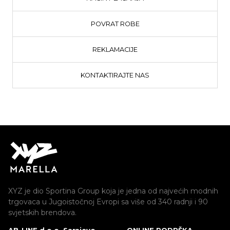
POVRAT ROBE
REKLAMACIJE
KONTAKTIRAJTE NAS
XYZ je dio Sportina Group koja je jedna od najvećih modnih
trgovaca u Jugoistočnoj Evropi sa više od 340 radnji i 90
svjetskih brendova.
AB-LINE d.o.o. Sarajevo
ONLINE PODRŠKA