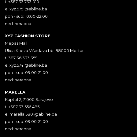
t: +387 33 733 010
e:
xyz.5751@abline.ba
pon - sub: 10:00-22:00
ned: neradna
XYZ FASHION STORE
Mepas Mall
Ulica Kneza Višeslava bb, 88000 Mostar
t: 387 36 333 359
e:
xyz.5741@abline.ba
pon - sub: 09:00-21:00
ned: neradna
MARELLA
Kaptol 2, 71000 Sarajevo
t: +387 33 556 485
e:
marella.5801@abline.ba
pon - sub: 09:00-21:00
ned: neradna