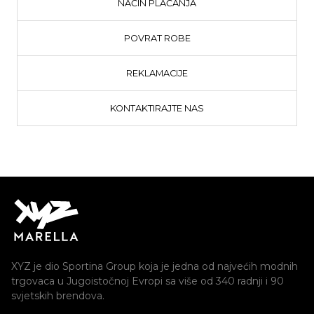
NAČIN PLAĆANJA
POVRAT ROBE
REKLAMACIJE
KONTAKTIRAJTE NAS
XYZ je dio Sportina Group koja je jedna od najvećih modnih
trgovaca u Jugoistočnoj Evropi sa više od 340 radnji i 90
svjetskih brendova.