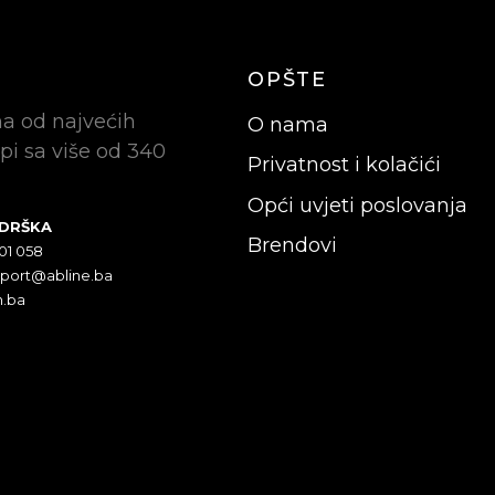
OPŠTE
na od najvećih
O nama
pi sa više od 340
Privatnost i kolačići
Opći uvjeti poslovanja
ODRŠKA
Brendovi
301 058
pport@abline.ba
n.ba