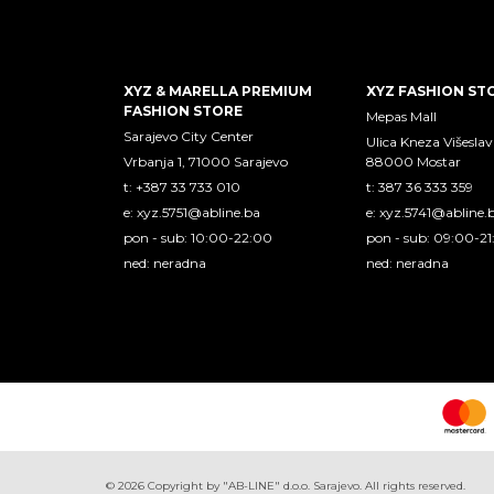
XYZ & MARELLA PREMIUM
XYZ FASHION ST
FASHION STORE
Mepas Mall
Sarajevo City Center
Ulica Kneza Višeslav
Vrbanja 1, 71000 Sarajevo
88000 Mostar
t: +387 33 733 010
t: 387 36 333 359
e:
xyz.5751@abline.ba
e:
xyz.5741@abline.
pon - sub: 10:00-22:00
pon - sub: 09:00-2
ned: neradna
ned: neradna
©
2026
Copyright by "AB-LINE" d.o.o. Sarajevo. All rights reserved.