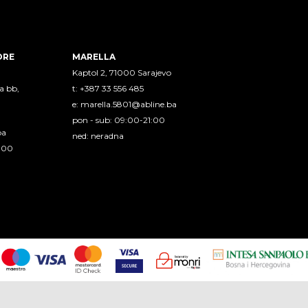
ORE
MARELLA
Kaptol 2, 71000 Sarajevo
a bb,
t: +387 33 556 485
e:
marella.5801@abline.ba
pon - sub: 09:00-21:00
ba
ned: neradna
1:00