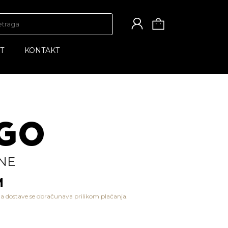
T
KONTAKT
NE
M
a dostave se obračunava prilikom plaćanja.