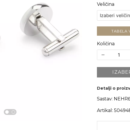
Veličina
TABELA 
Količina
IZABE
Detalji o proi
Sastav:
NEHRĐ
Artikal:
50494