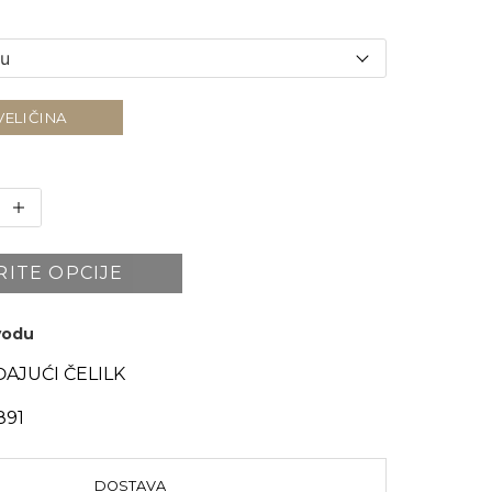
VELIČINA
RITE OPCIJE
zvodu
AJUĆI ČELILK
891
DOSTAVA