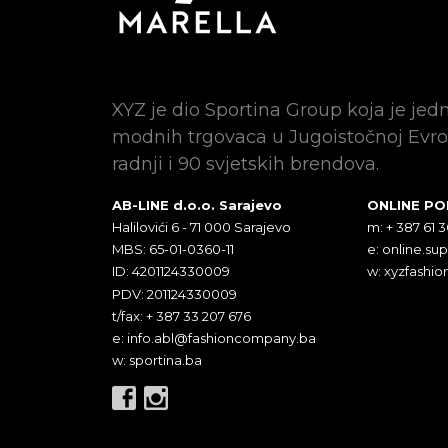
XYZ je dio Sportina Group koja je jed
modnih trgovaca u Jugoistočnoj Evro
radnji i 90 svjetskih brendova.
AB-LINE d.o.o. Sarajevo
ONLINE P
Halilovići 6 - 71 000 Sarajevo
m: + 387 61 
MBS: 65-01-0360-11
e:
online.su
ID: 4201124330009
w: xyzfashio
PDV: 201124330009
t/fax: + 387 33 207 676
e:
info.abl@fashioncompany.ba
w: sportina.ba