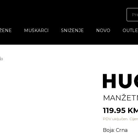
ŽENE
MUŠKARCI
SNIŽENJE
NOVO
OUTLE
lo
MANŽET
119.95 K
PDV uključen. Cijen
Boja
:
Crna