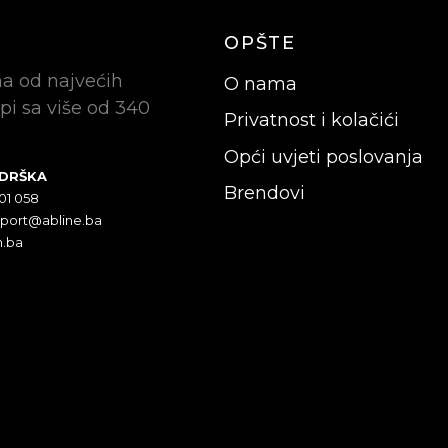
OPŠTE
na od najvećih
O nama
pi sa više od 340
Privatnost i kolačići
Opći uvjeti poslovanja
ODRŠKA
Brendovi
301 058
pport@abline.ba
n.ba