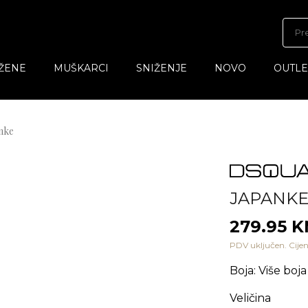
ŽENE
MUŠKARCI
SNIŽENJE
NOVO
OUTLE
nke
JAPANK
279.95 
PDV uključen. Cijen
Boja
:
Više boja
Veličina