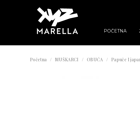
POČETNA
Početna
MUŠKARCI
OBUĆA
Papuče I japa