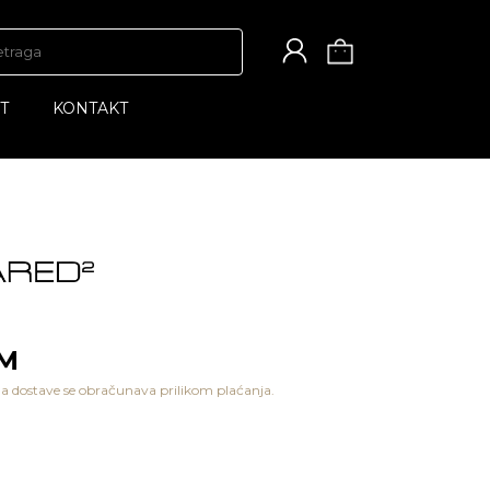
T
KONTAKT
E
KM
a dostave se obračunava prilikom plaćanja.