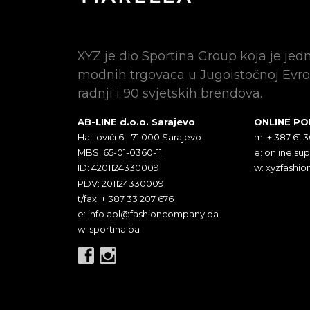
XYZ je dio Sportina Group koja je jed
modnih trgovaca u Jugoistočnoj Evro
radnji i 90 svjetskih brendova.
AB-LINE d.o.o. Sarajevo
ONLINE P
Halilovići 6 - 71 000 Sarajevo
m: + 387 61 
MBS: 65-01-0360-11
e:
online.su
ID: 4201124330009
w: xyzfashio
PDV: 201124330009
t/fax: + 387 33 207 676
e:
info.abl@fashioncompany.ba
w: sportina.ba