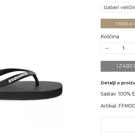
TABELA 
Količina
IZABE
Detalji o proi
Sastav:
100% 
Artikal:
FFM00