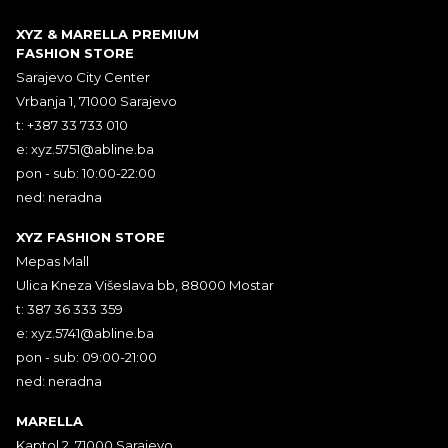
XYZ & MARELLA PREMIUM
FASHION STORE
Sarajevo City Center
Vrbanja 1, 71000 Sarajevo
t: +387 33 733 010
e:
xyz.5751@abline.ba
pon - sub: 10:00-22:00
ned: neradna
XYZ FASHION STORE
Mepas Mall
Ulica Kneza Višeslava bb, 88000 Mostar
t: 387 36 333 359
e:
xyz.5741@abline.ba
pon - sub: 09:00-21:00
ned: neradna
MARELLA
Kaptol 2, 71000 Sarajevo