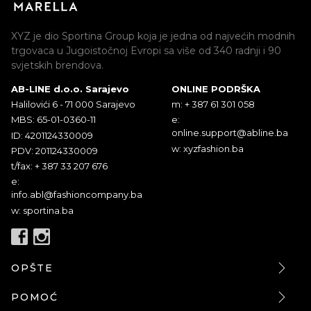
XYZ je dio Sportina Group koja je jedna od najvećih modnih
trgovaca u Jugoistočnoj Evropi sa više od 340 radnji i 90
svjetskih brendova.
AB-LINE d.o.o. Sarajevo
ONLINE PODRŠKA
Halilovići 6 - 71 000 Sarajevo
m: + 387 61 301 058
MBS: 65-01-0360-11
e:
online.support@abline.ba
ID: 4201124330009
w: xyzfashion.ba
PDV: 201124330009
t/fax: + 387 33 207 676
e:
info.abl@fashioncompany.ba
w: sportina.ba
OPŠTE
POMOĆ