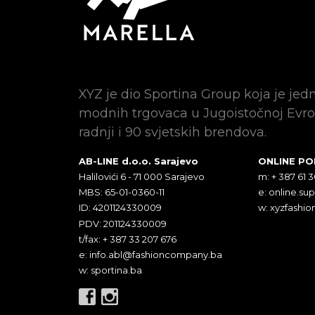
XYZ je dio Sportina Group koja je jed
modnih trgovaca u Jugoistočnoj Evro
radnji i 90 svjetskih brendova.
AB-LINE d.o.o. Sarajevo
ONLINE P
Halilovići 6 - 71 000 Sarajevo
m: + 387 61 
MBS: 65-01-0360-11
e:
online.su
ID: 4201124330009
w: xyzfashio
PDV: 201124330009
t/fax: + 387 33 207 676
e:
info.abl@fashioncompany.ba
w: sportina.ba