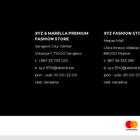
XYZ & MARELLA PREMIUM
XYZ FASHION ST
FASHION STORE
Mepas Mall
Sarajevo City Center
Ulica Kneza Višeslav
Vrbanja 1, 71000 Sarajevo
88000 Mostar
t: +387 33 733 010
t: 387 36 333 359
e:
xyz.5751@abline.ba
e:
xyz.5741@abline.
pon - sub: 10:00-22:00
pon - sub: 09:00-2
ned: neradna
ned: neradna