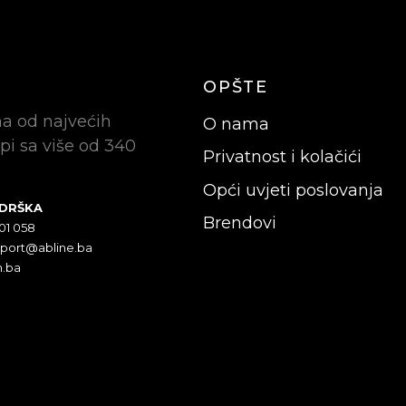
OPŠTE
na od najvećih
O nama
pi sa više od 340
Privatnost i kolačići
Opći uvjeti poslovanja
ODRŠKA
Brendovi
301 058
pport@abline.ba
n.ba