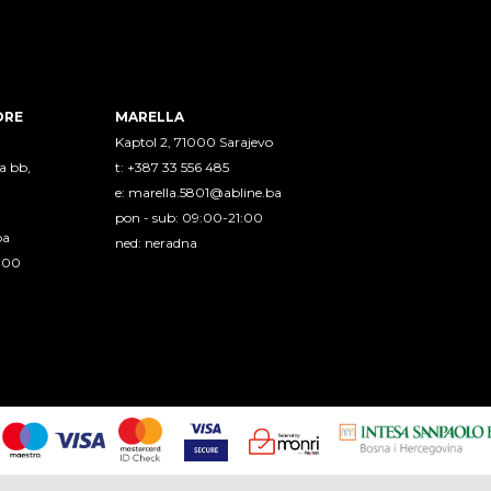
ORE
MARELLA
Kaptol 2, 71000 Sarajevo
a bb,
t: +387 33 556 485
e:
marella.5801@abline.ba
pon - sub: 09:00-21:00
ba
ned: neradna
1:00