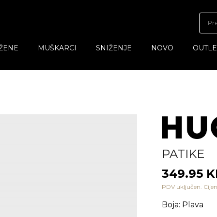
ŽENE
MUŠKARCI
SNIŽENJE
NOVO
OUTLE
PATIKE
349.95 
PDV uključen. Cijen
Boja
:
Plava