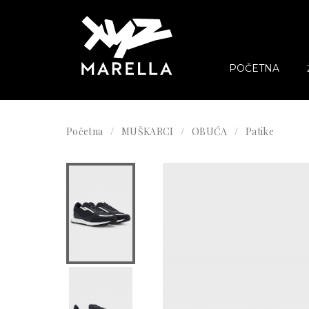
POČETNA
Početna
MUŠKARCI
OBUĆA
Patike