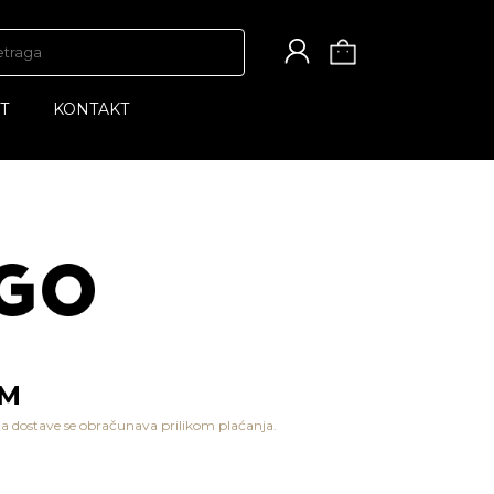
T
KONTAKT
KM
a dostave se obračunava prilikom plaćanja.