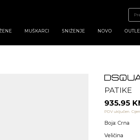
ŽENE
MUŠKARCI
SNIŽENJE
NOVO
OUTLE
PATIKE
935.95 
PDV uključen. Cijen
Boja
:
Crna
Veličina