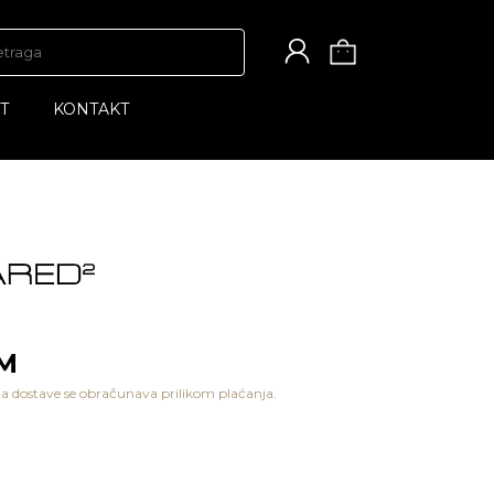
T
KONTAKT
KM
a dostave se obračunava prilikom plaćanja.