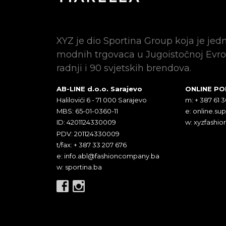
XYZ je dio Sportina Group koja je jed
modnih trgovaca u Jugoistočnoj Evro
radnji i 90 svjetskih brendova.
AB-LINE d.o.o. Sarajevo
ONLINE P
Halilovići 6 - 71 000 Sarajevo
m: + 387 61 
MBS: 65-01-0360-11
e:
online.su
ID: 4201124330009
w: xyzfashio
PDV: 201124330009
t/fax: + 387 33 207 676
e:
info.abl@fashioncompany.ba
w: sportina.ba