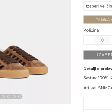
TABELA 
Količina
IZABE
Detalji o proi
Sastav:
100% K
Artikal:
SNM04