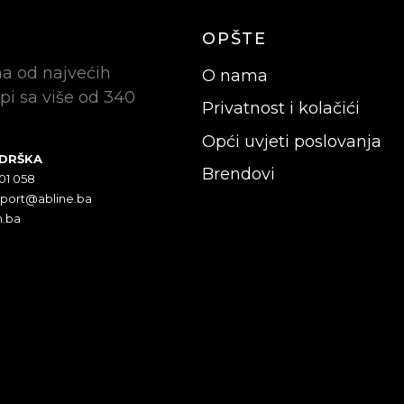
OPŠTE
na od najvećih
O nama
pi sa više od 340
Privatnost i kolačići
Opći uvjeti poslovanja
ODRŠKA
Brendovi
301 058
pport@abline.ba
n.ba