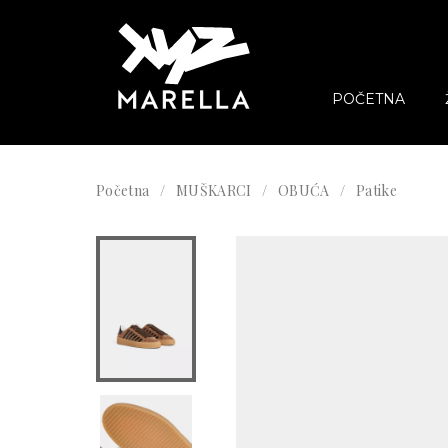
POČETNA
Početna
MUŠKARCI
OBUĆA
Patike