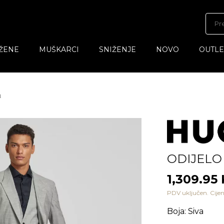
ŽENE
MUŠKARCI
SNIŽENJE
NOVO
OUTLE
a
ODIJELO
1,309.95
PDV uključen. Cijen
Boja
:
Siva