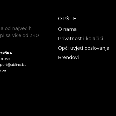
OPŠTE
na od najvećih
O nama
pi sa više od 340
Privatnost i kolačići
Opći uvjeti poslovanja
ODRŠKA
Brendovi
301 058
pport@abline.ba
n.ba