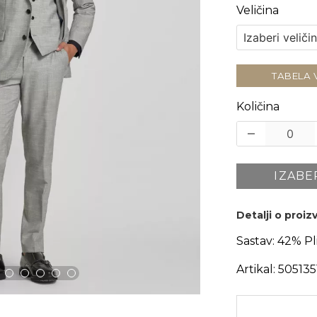
Veličina
TABELA 
Količina
IZABE
Detalji o proi
Sastav:
42% Pl
Artikal:
505135