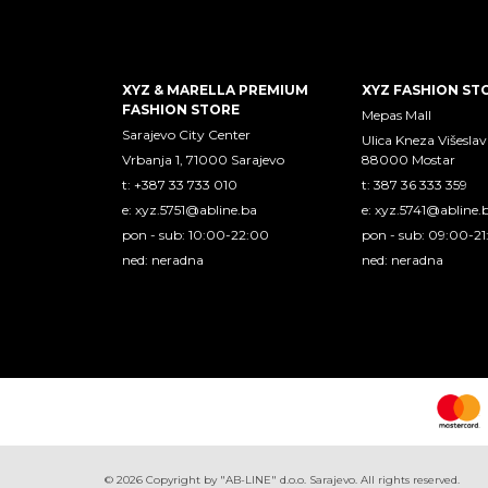
XYZ & MARELLA PREMIUM
XYZ FASHION ST
FASHION STORE
Mepas Mall
Sarajevo City Center
Ulica Kneza Višeslav
Vrbanja 1, 71000 Sarajevo
88000 Mostar
t: +387 33 733 010
t: 387 36 333 359
e:
xyz.5751@abline.ba
e:
xyz.5741@abline.
pon - sub: 10:00-22:00
pon - sub: 09:00-2
ned: neradna
ned: neradna
©
2026
Copyright by "AB-LINE" d.o.o. Sarajevo. All rights reserved.