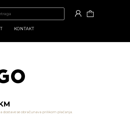
T
KONTAKT
 KM
a dostave se obračunava prilikom plaćanja.