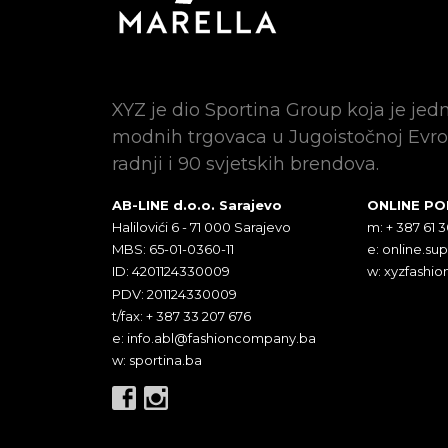
XYZ je dio Sportina Group koja je jed
modnih trgovaca u Jugoistočnoj Evro
radnji i 90 svjetskih brendova.
AB-LINE d.o.o. Sarajevo
ONLINE P
Halilovići 6 - 71 000 Sarajevo
m: + 387 61 
MBS: 65-01-0360-11
e:
online.su
ID: 4201124330009
w: xyzfashio
PDV: 201124330009
t/fax: + 387 33 207 676
e:
info.abl@fashioncompany.ba
w: sportina.ba