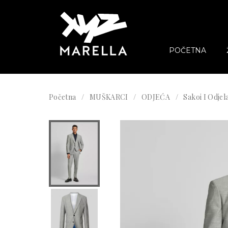
POČETNA
Početna
MUŠKARCI
ODJEĆA
Sakoi I Odjel