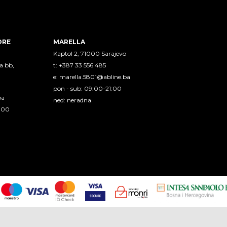
ORE
MARELLA
Kaptol 2, 71000 Sarajevo
a bb,
t: +387 33 556 485
e:
marella.5801@abline.ba
pon - sub: 09:00-21:00
ba
ned: neradna
1:00