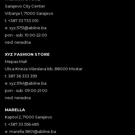
Sarajevo City Center
Vrbanja 1, 71000 Sarajevo
t: +387 33 733 010
e:
xyz.5751@abline.ba
pon - sub: 10:00-22:00
ned: neradna
XYZ FASHION STORE
Mepas Mall
Ulica Kneza Višeslava bb, 88000 Mostar
t: 387 36 333 359
e:
xyz.5741@abline.ba
pon - sub: 09:00-21:00
ned: neradna
MARELLA
Kaptol 2, 71000 Sarajevo
t: +387 33 556 485
e:
marella.5801@abline.ba