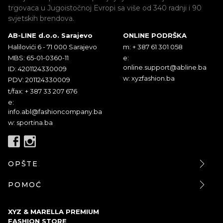
trgovaca u Jugoistočnoj Evropi sa više od 340 radnji i 90
svjetskih brendova.
AB-LINE d.o.o. Sarajevo
ONLINE PODRŠKA
Halilovići 6 - 71 000 Sarajevo
m: + 387 61 301 058
MBS: 65-01-0360-11
e:
online.support@abline.ba
ID: 4201124330009
w: xyzfashion.ba
PDV: 201124330009
t/fax: + 387 33 207 676
e:
info.abl@fashioncompany.ba
w: sportina.ba
OPŠTE
POMOĆ
XYZ & MARELLA PREMIUM
FASHION STORE