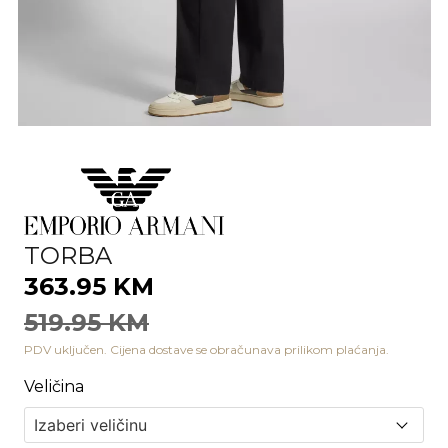
TORBA
363.95 KM
519.95 KM
PDV uključen. Cijena dostave se obračunava prilikom plaćanja.
Veličina