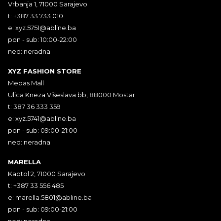
Vrbanja 1, 71000 Sarajevo
t: +387 33 733 010
e:
xyz.5751@abline.ba
pon - sub: 10:00-22:00
ned: neradna
XYZ FASHION STORE
Mepas Mall
Ulica Kneza Višeslava bb, 88000 Mostar
t: 387 36 333 359
e:
xyz.5741@abline.ba
pon - sub: 09:00-21:00
ned: neradna
MARELLA
Kaptol 2, 71000 Sarajevo
t: +387 33 556 485
e:
marella.5801@abline.ba
pon - sub: 09:00-21:00