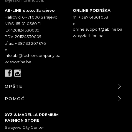
svjetskih brendova.
AB-LINE d.o.o. Sarajevo
ONLINE PODRŠKA
Halilovići 6 - 71 000 Sarajevo
m: + 387 61 301 058
MBS: 65-01-0360-11
e:
online.support@abline.ba
ID: 4201124330009
w: xyzfashion.ba
PDV: 201124330009
t/fax: + 387 33 207 676
e:
info.abl@fashioncompany.ba
w: sportina.ba
OPŠTE
POMOĆ
XYZ & MARELLA PREMIUM
FASHION STORE
Sarajevo City Center