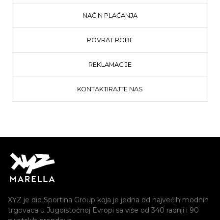
NAČIN PLAĆANJA
POVRAT ROBE
REKLAMACIJE
KONTAKTIRAJTE NAS
XYZ je dio Sportina Group koja je jedna od najvećih modnih
trgovaca u Jugoistočnoj Evropi sa više od 340 radnji i 90