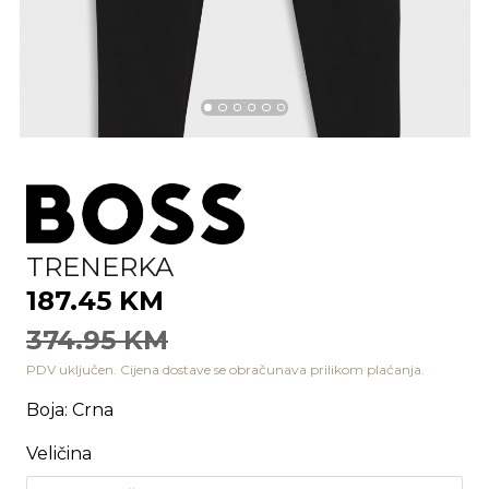
TRENERKA
187.45 KM
374.95 KM
PDV uključen. Cijena dostave se obračunava prilikom plaćanja.
Boja
:
Crna
Veličina