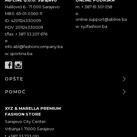
Halilovići 6 - 71 000 Sarajevo
m: + 387 61 301 058
MBS: 65-01-0360-11
e:
online.support@abline.ba
ID: 4201124330009
w: xyzfashion.ba
PDV: 201124330009
t/fax: + 387 33 207 676
e:
info.abl@fashioncompany.ba
w: sportina.ba
OPŠTE
POMOĆ
XYZ & MARELLA PREMIUM
FASHION STORE
Sarajevo City Center
Vrbanja 1, 71000 Sarajevo
t: +387 33 733 010