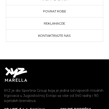
POVRAT ROBE
REKLAMACIJE
KONTAKTIRAJTE NAS
XYZ je dio Sportina Group koja je jedna od najvećih modnih
trgovaca u Jugoistočnoj Evropi sa više od 340 radnji i 90
svjetskih brendova.
AB-LINE d.o.o. Sarajevo
ONLINE PODRŠKA