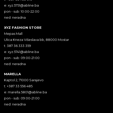
e:
xyz.5751@abline.ba
pon - sub: 10:00-22:00
ned: neradna
XYZ FASHION STORE
Mepas Mall
Ulica Kneza Višeslava bb, 88000 Mostar
t: 387 36 333 359
e:
xyz.5741@abline.ba
pon - sub: 09:00-21:00
ned: neradna
MARELLA
Kaptol 2, 71000 Sarajevo
t: +387 33 556 485
e:
marella.5801@abline.ba
pon - sub: 09:00-21:00
ned: neradna