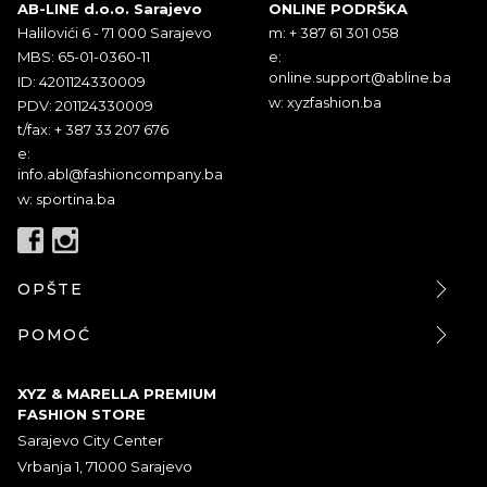
AB-LINE d.o.o. Sarajevo
ONLINE PODRŠKA
Halilovići 6 - 71 000 Sarajevo
m: + 387 61 301 058
MBS: 65-01-0360-11
e:
online.support@abline.ba
ID: 4201124330009
w: xyzfashion.ba
PDV: 201124330009
t/fax: + 387 33 207 676
e:
info.abl@fashioncompany.ba
w: sportina.ba
OPŠTE
POMOĆ
XYZ & MARELLA PREMIUM
FASHION STORE
Sarajevo City Center
Vrbanja 1, 71000 Sarajevo