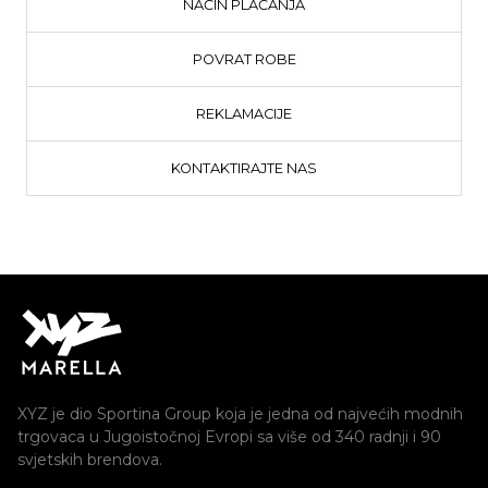
NAČIN PLAĆANJA
POVRAT ROBE
REKLAMACIJE
KONTAKTIRAJTE NAS
XYZ je dio Sportina Group koja je jedna od najvećih modnih
trgovaca u Jugoistočnoj Evropi sa više od 340 radnji i 90
svjetskih brendova.