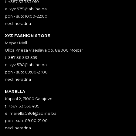
t: +387 33 733 010
e:
xyz.5751@abline.ba
pon - sub: 10:00-22:00
ned: neradna
XYZ FASHION STORE
Mepas Mall
Ulica Kneza Višeslava bb, 88000 Mostar
t: 387 36 333 359
e:
xyz.5741@abline.ba
pon - sub: 09:00-21:00
ned: neradna
MARELLA
Kaptol 2, 71000 Sarajevo
t: +387 33 556 485
e:
marella.5801@abline.ba
pon - sub: 09:00-21:00
ned: neradna