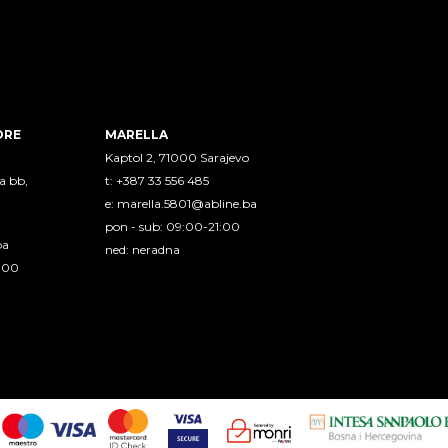
ORE
MARELLA
Kaptol 2, 71000 Sarajevo
a bb,
t: +387 33 556 485
e:
marella.5801@abline.ba
pon - sub: 09:00-21:00
ba
ned: neradna
1:00