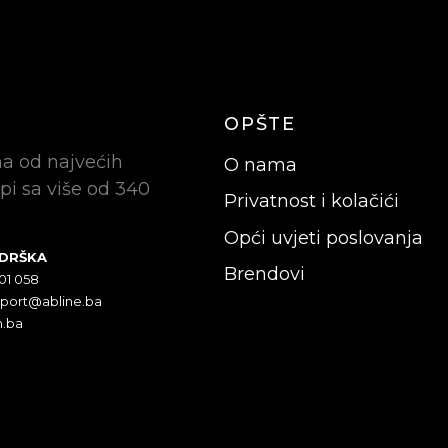
OPŠTE
na od najvećih
O nama
pi sa više od 340
Privatnost i kolačići
Opći uvjeti poslovanja
ODRŠKA
Brendovi
301 058
pport@abline.ba
n.ba