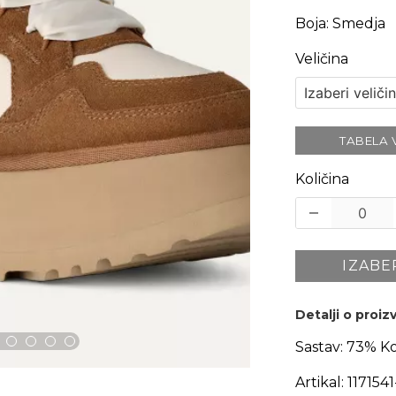
Boja
:
Smedja
Veličina
TABELA 
Količina
IZABE
Detalji o proi
Sastav:
73% Kož
Artikal:
117154