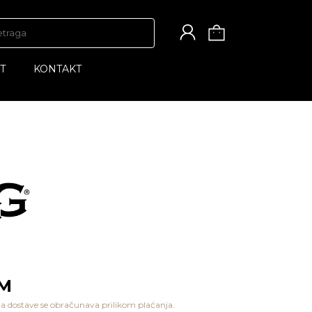
T
KONTAKT
KM
a dostave se obračunava prilikom plaćanja.