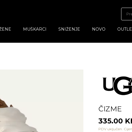
ŽENE
MUŠKARCI
SNIŽENJE
NOVO
OUTLE
ČIZME
335.00 
PDV uključen. Cijen