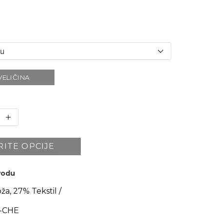
VELIČINA
RITE OPCIJE
zvodu
a, 27% Tekstil /
1-CHE