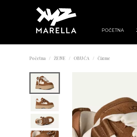
POČETNA
Početna
ŽENE
OBUĆA
Čizme