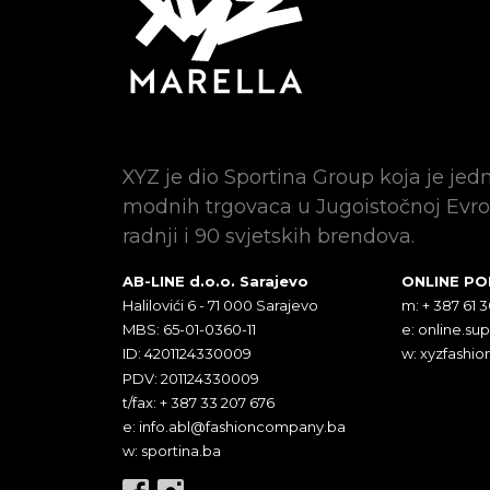
XYZ je dio Sportina Group koja je jed
modnih trgovaca u Jugoistočnoj Evro
radnji i 90 svjetskih brendova.
AB-LINE d.o.o. Sarajevo
ONLINE P
Halilovići 6 - 71 000 Sarajevo
m: + 387 61 
MBS: 65-01-0360-11
e:
online.su
ID: 4201124330009
w: xyzfashio
PDV: 201124330009
t/fax: + 387 33 207 676
e:
info.abl@fashioncompany.ba
w: sportina.ba