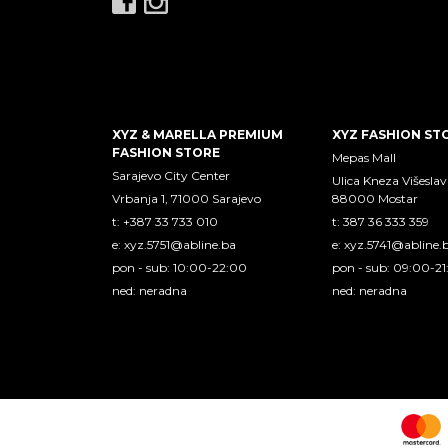
XYZ & MARELLA PREMIUM
XYZ FASHION ST
FASHION STORE
Mepas Mall
Sarajevo City Center
Ulica Kneza Višeslav
Vrbanja 1, 71000 Sarajevo
88000 Mostar
t: +387 33 733 010
t: 387 36 333 359
e:
xyz.5751@abline.ba
e:
xyz.5741@abline.
pon - sub: 10:00-22:00
pon - sub: 09:00-2
ned: neradna
ned: neradna