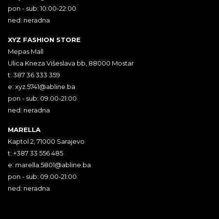
pon - sub: 10:00-22:00
ned: neradna
XYZ FASHION STORE
Mepas Mall
Ulica Kneza Višeslava bb, 88000 Mostar
t: 387 36 333 359
e:
xyz.5741@abline.ba
pon - sub: 09:00-21:00
ned: neradna
MARELLA
Kaptol 2, 71000 Sarajevo
t: +387 33 556 485
e:
marella.5801@abline.ba
pon - sub: 09:00-21:00
ned: neradna