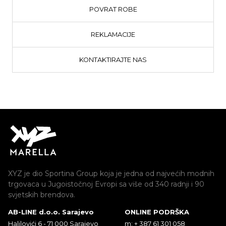
POVRAT ROBE
REKLAMACIJE
KONTAKTIRAJTE NAS
XYZ je dio Sportina Group koja je jedna od najvećih modnih
trgovaca u Jugoistočnoj Evropi sa više od 340 radnji i 90
svjetskih brendova.
AB-LINE d.o.o. Sarajevo
ONLINE PODRŠKA
Halilovići 6 - 71 000 Sarajevo
m: + 387 61 301 058