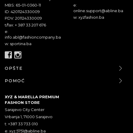
MBS: 65-01-0360-11
e:
online.support@abline.ba
ID: 4201124330009
w: xyzfashion.ba
PDV: 201124330009
t/fax: + 387 33 207 676
e:
info.abl@fashioncompany.ba
w: sportina.ba
OPŠTE
POMOĆ
XYZ & MARELLA PREMIUM
FASHION STORE
Sarajevo City Center
Vrbanja 1, 71000 Sarajevo
t: +387 33 733 010
e:
xyz.5751@abline.ba