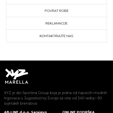
POVRAT ROBE
REKLAMACIJE
KONTAKTIRAJTE NAS
XYZ je dio Sportina Group koja je jedna od najvećih modnih
trgovaca u Jugoistočnoj Evropi sa više od 340 radnji i 90
svjetskih brendova.
AB-LINE d.o.o. Sarajevo
ONLINE PODRŠKA