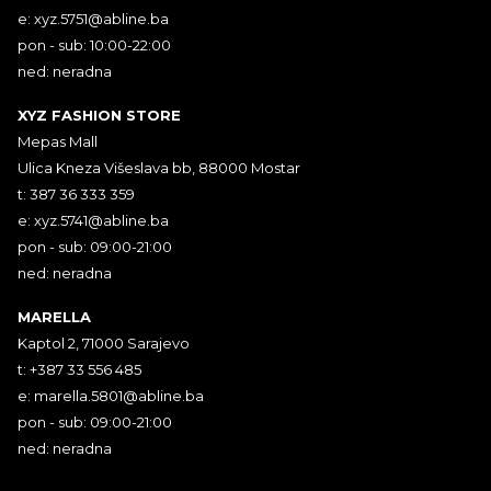
e:
xyz.5751@abline.ba
pon - sub: 10:00-22:00
ned: neradna
XYZ FASHION STORE
Mepas Mall
Ulica Kneza Višeslava bb, 88000 Mostar
t: 387 36 333 359
e:
xyz.5741@abline.ba
pon - sub: 09:00-21:00
ned: neradna
MARELLA
Kaptol 2, 71000 Sarajevo
t: +387 33 556 485
e:
marella.5801@abline.ba
pon - sub: 09:00-21:00
ned: neradna