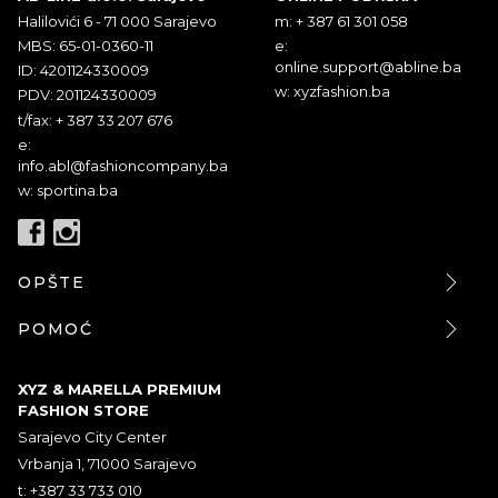
Halilovići 6 - 71 000 Sarajevo
m: + 387 61 301 058
MBS: 65-01-0360-11
e:
online.support@abline.ba
ID: 4201124330009
w: xyzfashion.ba
PDV: 201124330009
t/fax: + 387 33 207 676
e:
info.abl@fashioncompany.ba
w: sportina.ba
OPŠTE
POMOĆ
XYZ & MARELLA PREMIUM
FASHION STORE
Sarajevo City Center
Vrbanja 1, 71000 Sarajevo
t: +387 33 733 010