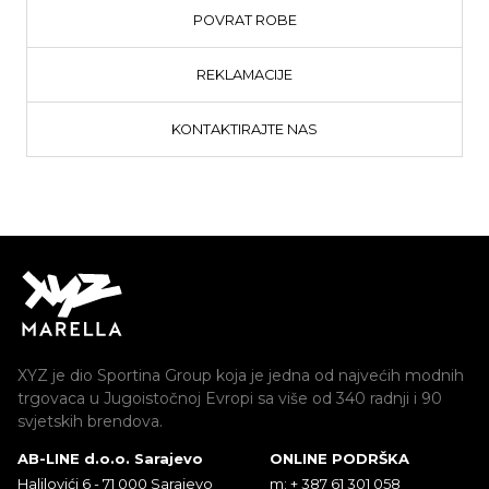
POVRAT ROBE
REKLAMACIJE
KONTAKTIRAJTE NAS
XYZ je dio Sportina Group koja je jedna od najvećih modnih
trgovaca u Jugoistočnoj Evropi sa više od 340 radnji i 90
svjetskih brendova.
AB-LINE d.o.o. Sarajevo
ONLINE PODRŠKA
Halilovići 6 - 71 000 Sarajevo
m: + 387 61 301 058