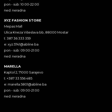
pon - sub: 10:00-22:00
ned: neradna
XYZ FASHION STORE
Mepas Mall
Ulica Kneza Višeslava bb, 88000 Mostar
t: 387 36 333 359
e:
xyz.5741@abline.ba
pon - sub: 09:00-21:00
ned: neradna
MARELLA
Kaptol 2, 71000 Sarajevo
t: +387 33 556 485
e:
marella.5801@abline.ba
pon - sub: 09:00-21:00
ned: neradna