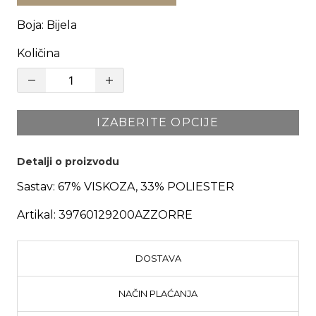
Boja
:
Bijela
Količina
IZABERITE OPCIJE
Detalji o proizvodu
Sastav:
67% VISKOZA, 33% POLIESTER
Artikal:
39760129200AZZORRE
DOSTAVA
NAČIN PLAĆANJA