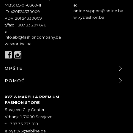
MBS: 65-01-0360-11
e:
online.support@abline.ba
ID: 4201124330009
w: xyzfashion.ba
PDV: 201124330009
t/fax: + 387 33 207 676
e:
info.abl@fashioncompany.ba
w: sportina.ba
OPŠTE
POMOĆ
XYZ & MARELLA PREMIUM
FASHION STORE
Sarajevo City Center
Vrbanja 1, 71000 Sarajevo
t: +387 33 733 010
e:
xyz.5751@abline.ba