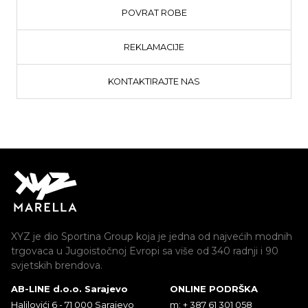
POVRAT ROBE
REKLAMACIJE
KONTAKTIRAJTE NAS
XYZ je dio Sportina Group koja je jedna od najvećih modnih
trgovaca u Jugoistočnoj Evropi sa više od 340 radnji i 90
svjetskih brendova.
AB-LINE d.o.o. Sarajevo
ONLINE PODRŠKA
Halilovići 6 - 71 000 Sarajevo
m: + 387 61 301 058