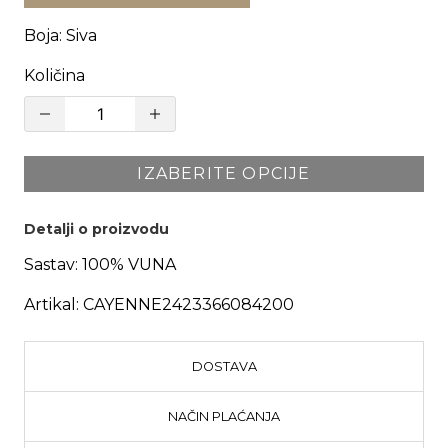
Boja
:
Siva
Količina
IZABERITE OPCIJE
Detalji o proizvodu
Sastav:
100% VUNA
Artikal:
CAYENNE2423366084200
DOSTAVA
NAČIN PLAĆANJA