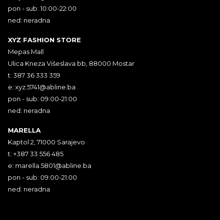
pon - sub: 10:00-22:00
ned: neradna
XYZ FASHION STORE
Mepas Mall
Ulica Kneza Višeslava bb, 88000 Mostar
t: 387 36 333 359
e:
xyz.5741@abline.ba
pon - sub: 09:00-21:00
ned: neradna
MARELLA
Kaptol 2, 71000 Sarajevo
t: +387 33 556 485
e:
marella.5801@abline.ba
pon - sub: 09:00-21:00
ned: neradna