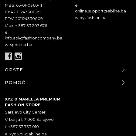
MBS: 65-01-0360-11
e:
online.support@abline.ba
ID: 4201124330009
w: xyzfashion.ba
PDV: 201124330009
t/fax: + 387 33 207 676
e:
info.abl@fashioncompany.ba
w: sportina.ba
OPŠTE
POMOĆ
XYZ & MARELLA PREMIUM
FASHION STORE
Sarajevo City Center
Vrbanja 1, 71000 Sarajevo
t: +387 33 733 010
e:
xyz.5751@abline.ba