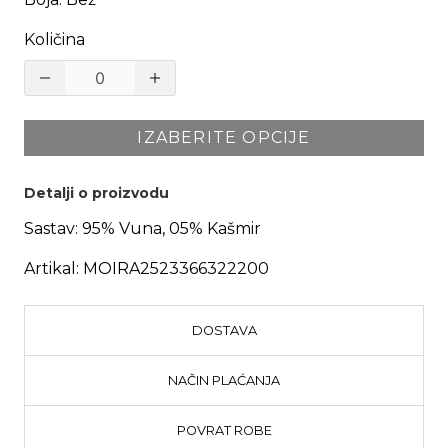
Količina
IZABERITE OPCIJE
Detalji o proizvodu
Sastav:
95% Vuna, 05% Kašmir
Artikal:
MOIRA2523366322200
DOSTAVA
NAČIN PLAĆANJA
POVRAT ROBE