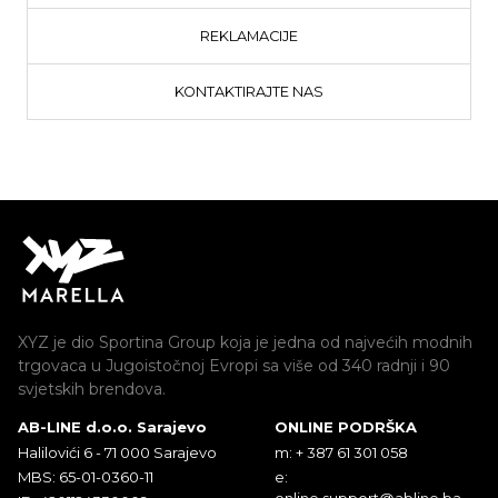
REKLAMACIJE
KONTAKTIRAJTE NAS
XYZ je dio Sportina Group koja je jedna od najvećih modnih
trgovaca u Jugoistočnoj Evropi sa više od 340 radnji i 90
svjetskih brendova.
AB-LINE d.o.o. Sarajevo
ONLINE PODRŠKA
Halilovići 6 - 71 000 Sarajevo
m: + 387 61 301 058
MBS: 65-01-0360-11
e:
online.support@abline.ba