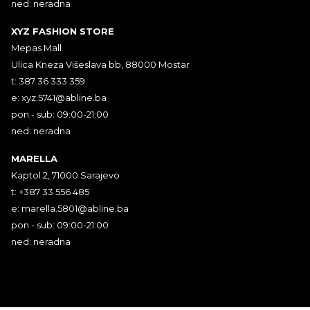
ned: neradna
XYZ FASHION STORE
Mepas Mall
Ulica Kneza Višeslava bb, 88000 Mostar
t: 387 36 333 359
e:
xyz.5741@abline.ba
pon - sub: 09:00-21:00
ned: neradna
MARELLA
Kaptol 2, 71000 Sarajevo
t: +387 33 556 485
e:
marella.5801@abline.ba
pon - sub: 09:00-21:00
ned: neradna