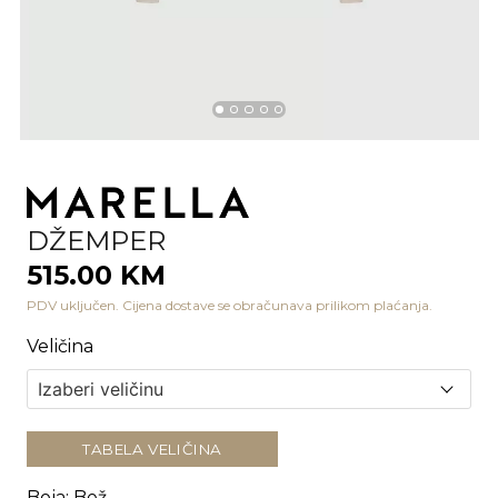
DŽEMPER
515.00 KM
PDV uključen. Cijena dostave se obračunava prilikom plaćanja.
Veličina
TABELA VELIČINA
Boja
:
Bež