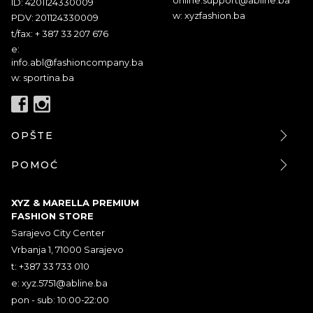
ID: 4201124330009
w: xyzfashion.ba
PDV: 201124330009
t/fax: + 387 33 207 676
e:
info.abl@fashioncompany.ba
w: sportina.ba
OPŠTE
POMOĆ
XYZ & MARELLA PREMIUM
FASHION STORE
Sarajevo City Center
Vrbanja 1, 71000 Sarajevo
t: +387 33 733 010
e:
xyz.5751@abline.ba
pon - sub: 10:00-22:00