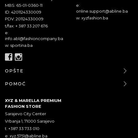
MBS: 65-01-0360-11
e:
online.support@abline.ba
ID: 4201124330009
w: xyzfashion.ba
PDV: 201124330009
t/fax: + 387 33 207 676
e:
info.abl@fashioncompany.ba
w: sportina.ba
OPŠTE
POMOĆ
XYZ & MARELLA PREMIUM
FASHION STORE
Sarajevo City Center
Vrbanja 1, 71000 Sarajevo
t: +387 33 733 010
e:
xyz.5751@abline.ba