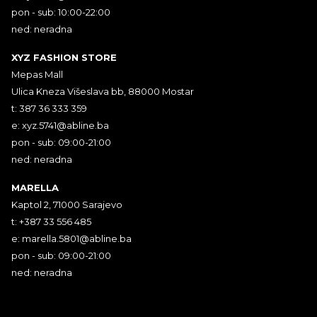
pon - sub: 10:00-22:00
ned: neradna
XYZ FASHION STORE
Mepas Mall
Ulica Kneza Višeslava bb, 88000 Mostar
t: 387 36 333 359
e:
xyz.5741@abline.ba
pon - sub: 09:00-21:00
ned: neradna
MARELLA
Kaptol 2, 71000 Sarajevo
t: +387 33 556 485
e:
marella.5801@abline.ba
pon - sub: 09:00-21:00
ned: neradna