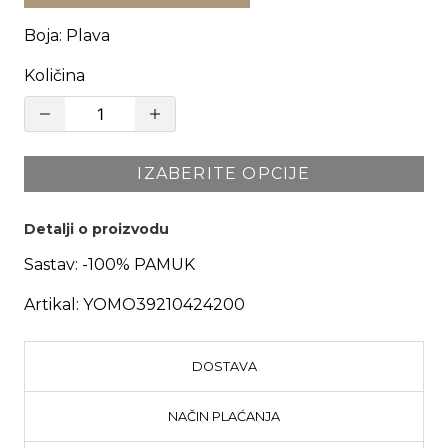
Boja
:
Plava
Količina
IZABERITE OPCIJE
Detalji o proizvodu
Sastav:
-100% PAMUK
Artikal:
YOMO39210424200
DOSTAVA
NAČIN PLAĆANJA