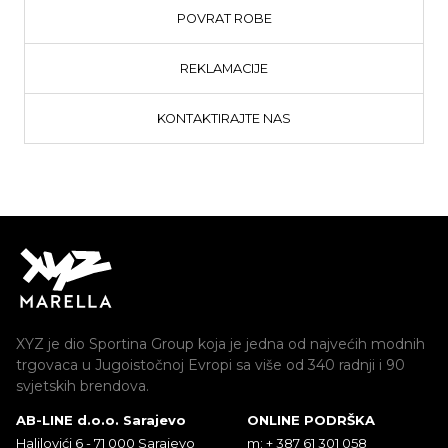
POVRAT ROBE
REKLAMACIJE
KONTAKTIRAJTE NAS
XYZ je dio Sportina Group koja je jedna od najvećih modnih
trgovaca u Jugoistočnoj Evropi sa više od 340 radnji i 90
svjetskih brendova.
AB-LINE d.o.o. Sarajevo
ONLINE PODRŠKA
Halilovići 6 - 71 000 Sarajevo
m: + 387 61 301 058