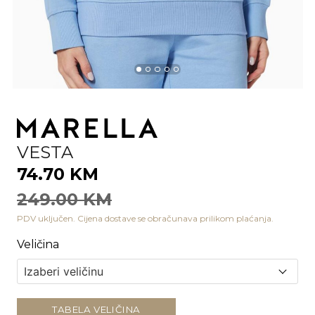
VESTA
74.70 KM
249.00 KM
PDV uključen. Cijena dostave se obračunava prilikom plaćanja.
Veličina
TABELA VELIČINA