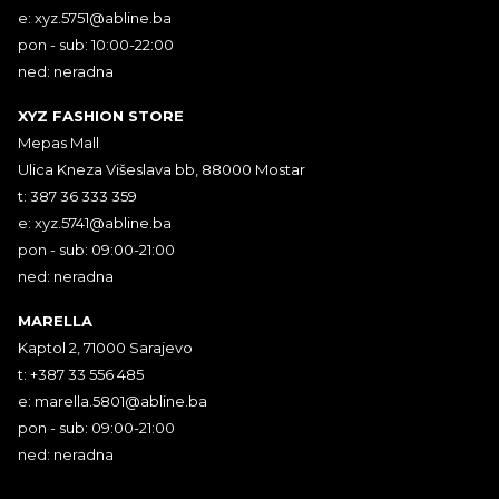
e:
xyz.5751@abline.ba
pon - sub: 10:00-22:00
ned: neradna
XYZ FASHION STORE
Mepas Mall
Ulica Kneza Višeslava bb, 88000 Mostar
t: 387 36 333 359
e:
xyz.5741@abline.ba
pon - sub: 09:00-21:00
ned: neradna
MARELLA
Kaptol 2, 71000 Sarajevo
t: +387 33 556 485
e:
marella.5801@abline.ba
pon - sub: 09:00-21:00
ned: neradna