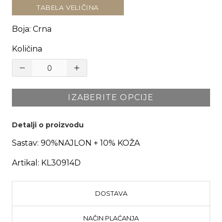
TABELA VELIČINA
Boja
:
Crna
Količina
IZABERITE OPCIJE
Detalji o proizvodu
Sastav:
90%NAJLON + 10% KOŽA
Artikal:
KL30914D
DOSTAVA
NAČIN PLAĆANJA