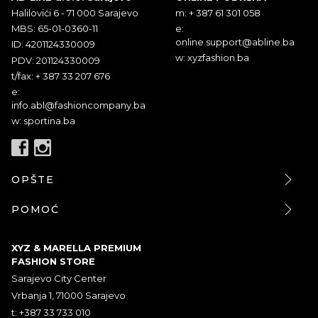
Halilovići 6 - 71 000 Sarajevo
m: + 387 61 301 058
MBS: 65-01-0360-11
e:
online.support@abline.ba
ID: 4201124330009
w: xyzfashion.ba
PDV: 201124330009
t/fax: + 387 33 207 676
e:
info.abl@fashioncompany.ba
w: sportina.ba
OPŠTE
POMOĆ
XYZ & MARELLA PREMIUM
FASHION STORE
Sarajevo City Center
Vrbanja 1, 71000 Sarajevo
t: +387 33 733 010