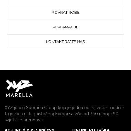
POVRAT ROBE
REKLAMACIJE
KONTAKTIRAJTE NAS
XYZ je dio Sportina Group koja je jedna od najvećih modnih
trgovaca u Jugoistočnoj Evropi sa više od 340 radnji i 90
svjetskih brendova.
AB-LINE d.o.o. Sarajevo
ONLINE PODRŠKA