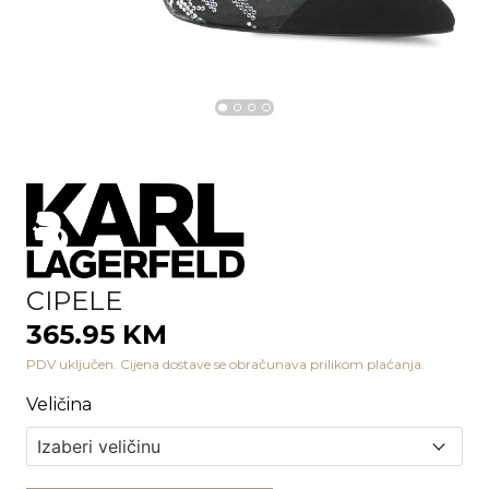
CIPELE
365.95 KM
PDV uključen. Cijena dostave se obračunava prilikom plaćanja.
Veličina