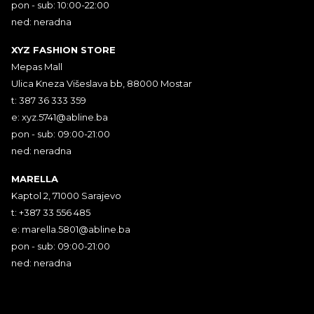
pon - sub: 10:00-22:00
ned: neradna
XYZ FASHION STORE
Mepas Mall
Ulica Kneza Višeslava bb, 88000 Mostar
t: 387 36 333 359
e:
xyz.5741@abline.ba
pon - sub: 09:00-21:00
ned: neradna
MARELLA
Kaptol 2, 71000 Sarajevo
t: +387 33 556 485
e:
marella.5801@abline.ba
pon - sub: 09:00-21:00
ned: neradna