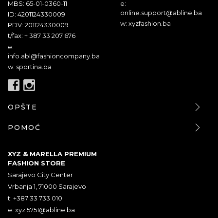
MBS: 65-01-0360-11
e:
online.support@abline.ba
ID: 4201124330009
w: xyzfashion.ba
PDV: 201124330009
t/fax: + 387 33 207 676
e:
info.abl@fashioncompany.ba
w: sportina.ba
OPŠTE
POMOĆ
XYZ & MARELLA PREMIUM
FASHION STORE
Sarajevo City Center
Vrbanja 1, 71000 Sarajevo
t: +387 33 733 010
e:
xyz.5751@abline.ba