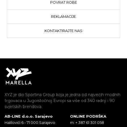
POVRAT ROBE
REKLAMACIJE
KONTAKTIRAJTE NAS
XYZ je dio Sportina Group koja je jedna od najvećih modnih
trgovaca u Jugoistočnoj Evropi sa više od 340 radnji i 90
svjetskih brendova.
AB-LINE d.o.o. Sarajevo
ONLINE PODRŠKA
Halilovići 6 - 71 000 Sarajevo
m: + 387 61 301 058