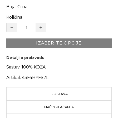
Boja
:
Crna
Količina
IZABERITE OPCIJE
Detalji o proizvodu
Sastav:
100% KOŽA
Artikal:
43F4HYFS2L
DOSTAVA
NAČIN PLAĆANJA