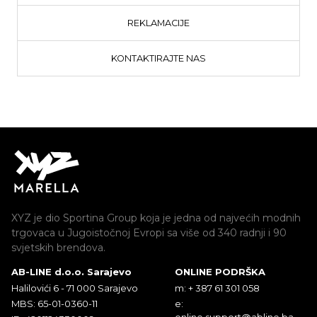
REKLAMACIJE
KONTAKTIRAJTE NAS
XYZ je dio Sportina Group koja je jedna od najvećih modnih
trgovaca u Jugoistočnoj Evropi sa više od 340 radnji i 90
svjetskih brendova.
AB-LINE d.o.o. Sarajevo
ONLINE PODRŠKA
Halilovići 6 - 71 000 Sarajevo
m: + 387 61 301 058
MBS: 65-01-0360-11
e:
online.support@abline.ba