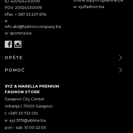
ID: 4201124330009
w: xyzfashion.ba
PDV: 201124330009
t/fax: + 387 33 207 676
e:
info.abl@fashioncompany.ba
w: sportina.ba
OPŠTE
POMOĆ
XYZ & MARELLA PREMIUM
FASHION STORE
Sarajevo City Center
Vrbanja 1, 71000 Sarajevo
t: +387 33 733 010
e:
xyz.5751@abline.ba
pon - sub: 10:00-22:00