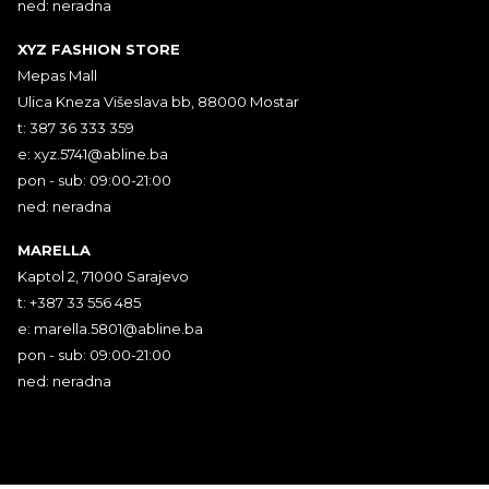
ned: neradna
XYZ FASHION STORE
Mepas Mall
Ulica Kneza Višeslava bb, 88000 Mostar
t: 387 36 333 359
e:
xyz.5741@abline.ba
pon - sub: 09:00-21:00
ned: neradna
MARELLA
Kaptol 2, 71000 Sarajevo
t: +387 33 556 485
e:
marella.5801@abline.ba
pon - sub: 09:00-21:00
ned: neradna